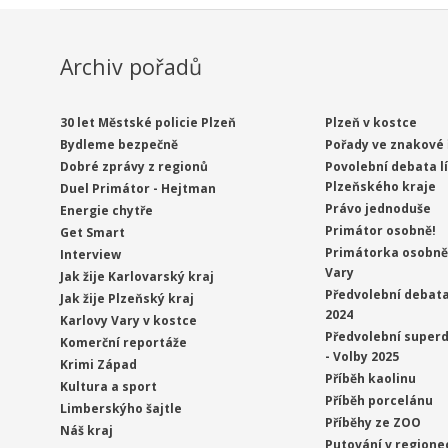
Archiv pořadů
30 let Městské policie Plzeň
Plzeň v kostce
Bydleme bezpečně
Pořady ve znakové 
Dobré zprávy z regionů
Povolební debata l
Plzeňského kraje
Duel Primátor - Hejtman
Právo jednoduše
Energie chytře
Primátor osobně!
Get Smart
Primátorka osobně 
Interview
Vary
Jak žije Karlovarský kraj
Předvolební debata
Jak žije Plzeňský kraj
2024
Karlovy Vary v kostce
Předvolební superd
Komerční reportáže
- Volby 2025
Krimi Západ
Příběh kaolinu
Kultura a sport
Příběh porcelánu
Limberskýho šajtle
Příběhy ze ZOO
Náš kraj
Putování v regione