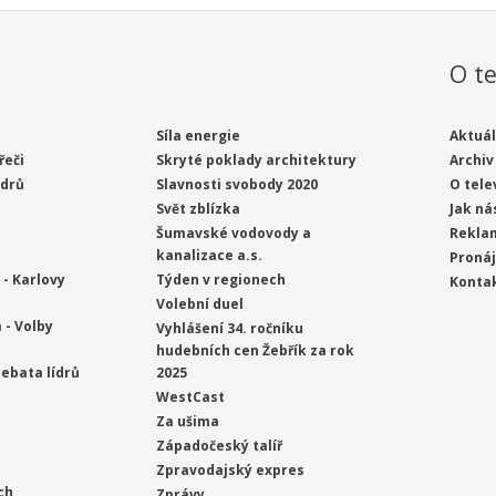
O te
Síla energie
Aktuál
řeči
Skryté poklady architektury
Archiv
ídrů
Slavnosti svobody 2020
O tele
Svět zblízka
Jak ná
Šumavské vodovody a
Rekla
kanalizace a.s.
Proná
- Karlovy
Týden v regionech
Konta
Volební duel
 - Volby
Vyhlášení 34. ročníku
hudebních cen Žebřík za rok
ebata lídrů
2025
WestCast
Za ušima
Západočeský talíř
Zpravodajský expres
ch
Zprávy