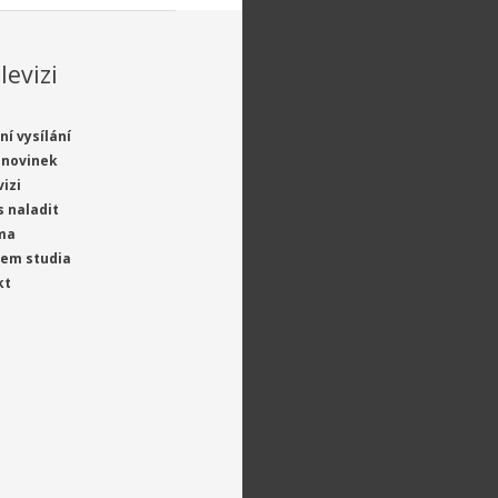
levizi
ní vysílání
 novinek
vizi
s naladit
ma
jem studia
kt