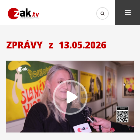
ZPRÁVY
z
13.05.2026