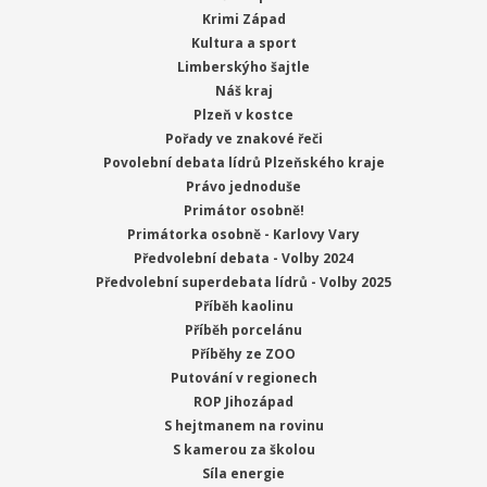
Krimi Západ
Kultura a sport
Limberskýho šajtle
Náš kraj
Plzeň v kostce
Pořady ve znakové řeči
Povolební debata lídrů Plzeňského kraje
Právo jednoduše
Primátor osobně!
Primátorka osobně - Karlovy Vary
Předvolební debata - Volby 2024
Předvolební superdebata lídrů - Volby 2025
Příběh kaolinu
Příběh porcelánu
Příběhy ze ZOO
Putování v regionech
ROP Jihozápad
S hejtmanem na rovinu
S kamerou za školou
Síla energie