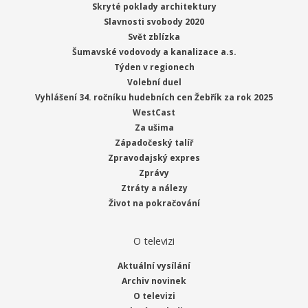
Skryté poklady architektury
Slavnosti svobody 2020
Svět zblízka
Šumavské vodovody a kanalizace a.s.
Týden v regionech
Volební duel
Vyhlášení 34. ročníku hudebních cen Žebřík za rok 2025
WestCast
Za ušima
Západočeský talíř
Zpravodajský expres
Zprávy
Ztráty a nálezy
Život na pokračování
O televizi
Aktuální vysílání
Archiv novinek
O televizi