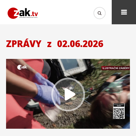
ZPRÁVY
z
02.06.2026