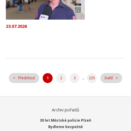
23.07.2026
...
Předchozí
1
2
3
225
Další
Archiv pořadů
30 let Městské policie Plzeň
Bydleme bezpečně