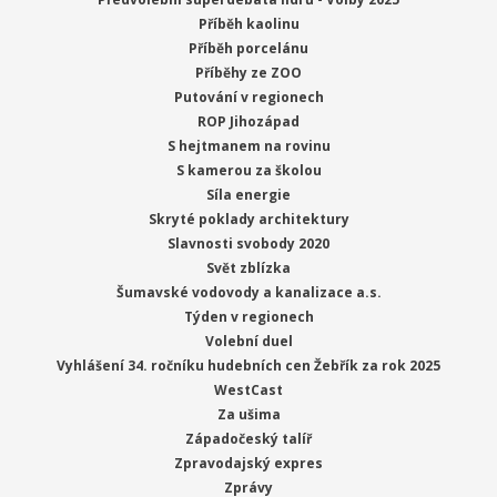
Příběh kaolinu
Příběh porcelánu
Příběhy ze ZOO
Putování v regionech
ROP Jihozápad
S hejtmanem na rovinu
S kamerou za školou
Síla energie
Skryté poklady architektury
Slavnosti svobody 2020
Svět zblízka
Šumavské vodovody a kanalizace a.s.
Týden v regionech
Volební duel
Vyhlášení 34. ročníku hudebních cen Žebřík za rok 2025
WestCast
Za ušima
Západočeský talíř
Zpravodajský expres
Zprávy