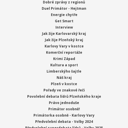
Dobré zprávy z regionů
Duel Primátor - Hejtman
Energie chytře
Get Smart
Interview
Jak žije Karlovarský kraj
Jak žije Plzeňský kraj
Karlovy Vary v kostce
Komerční reportáže
Krimi Západ
Kultura a sport
Limberskýho šajtle
Náš kraj
Plzeň v kostce
Pořady ve znakové řeči
Povolební debata lídrů Plzeňského kraje
Právo jednoduše
Primátor osobně!
Primátorka osobně - Karlovy Vary
Předvolební debata - Volby 2024
Předvolební superdebata lídrů - Volby 2025