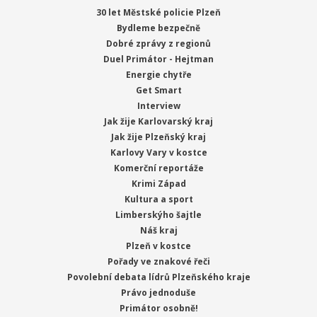
30 let Městské policie Plzeň
Bydleme bezpečně
Dobré zprávy z regionů
Duel Primátor - Hejtman
Energie chytře
Get Smart
Interview
Jak žije Karlovarský kraj
Jak žije Plzeňský kraj
Karlovy Vary v kostce
Komerční reportáže
Krimi Západ
Kultura a sport
Limberskýho šajtle
Náš kraj
Plzeň v kostce
Pořady ve znakové řeči
Povolební debata lídrů Plzeňského kraje
Právo jednoduše
Primátor osobně!