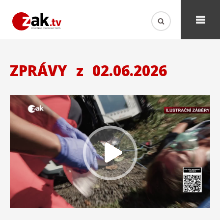
ZPRÁVY
z
02.06.2026