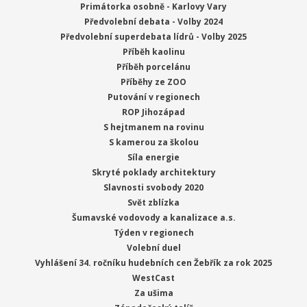
Primátorka osobně - Karlovy Vary
Předvolební debata - Volby 2024
Předvolební superdebata lídrů - Volby 2025
Příběh kaolinu
Příběh porcelánu
Příběhy ze ZOO
Putování v regionech
ROP Jihozápad
S hejtmanem na rovinu
S kamerou za školou
Síla energie
Skryté poklady architektury
Slavnosti svobody 2020
Svět zblízka
Šumavské vodovody a kanalizace a.s.
Týden v regionech
Volební duel
Vyhlášení 34. ročníku hudebních cen Žebřík za rok 2025
WestCast
Za ušima