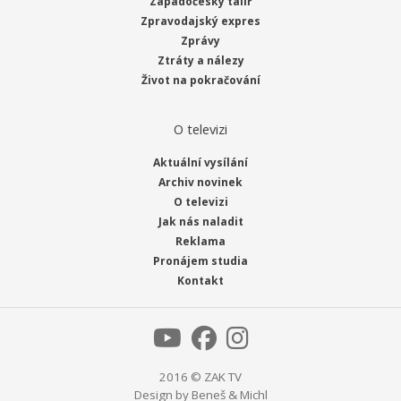
Západočeský talíř
Zpravodajský expres
Zprávy
Ztráty a nálezy
Život na pokračování
O televizi
Aktuální vysílání
Archiv novinek
O televizi
Jak nás naladit
Reklama
Pronájem studia
Kontakt
2016 © ZAK TV
Design by
Beneš & Michl