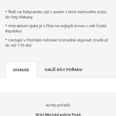
* Řidič na Rokycansku sjel s autem z šesti metrového srázu
do řeky Klabavy.
* Interaktivní výuka je v Plzni na nejlepší úrovni v celé České
Republice
* Cestující v Plzeňské městské hromadné dopravě ztratili už
víc než 170 věcí.
DALŠÍ DÍLY POŘADU
DISKUSE
Archiv pořadů
30 let Městské policie Plzeň