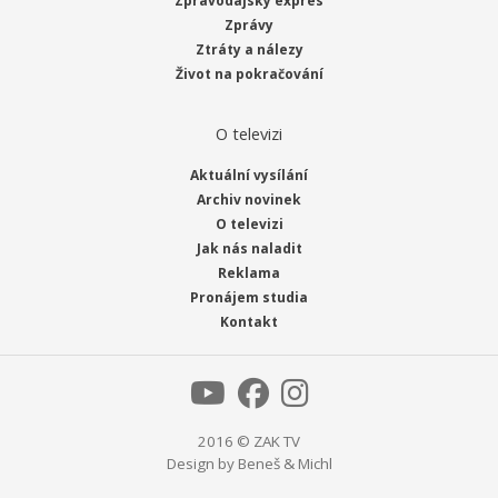
Zpravodajský expres
Zprávy
Ztráty a nálezy
Život na pokračování
O televizi
Aktuální vysílání
Archiv novinek
O televizi
Jak nás naladit
Reklama
Pronájem studia
Kontakt
2016 © ZAK TV
Design by
Beneš & Michl