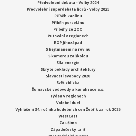
Předvolební debata - Volby 2024
Předvolební superdebata lídrů - Volby 2025
Příběh kaolinu
Příběh porcelánu
Příběhy ze ZOO
Putování v regionech
ROP Jihozápad
S hejtmanem na rovinu
S kamerou za školou
Síla energie
Skryté poklady architektury
Slavnosti svobody 2020
Svět zblízka
Šumavské vodovody a kanalizace a.s.
Týden v regionech
Volební duel
Vyhlášení 34. ročníku hudebních cen Žebřík za rok 2025
WestCast
Za ušima
Západočeský talíř