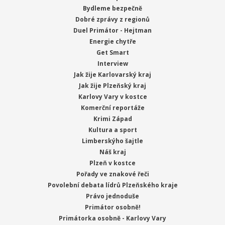
Bydleme bezpečně
Dobré zprávy z regionů
Duel Primátor - Hejtman
Energie chytře
Get Smart
Interview
Jak žije Karlovarský kraj
Jak žije Plzeňský kraj
Karlovy Vary v kostce
Komerční reportáže
Krimi Západ
Kultura a sport
Limberskýho šajtle
Náš kraj
Plzeň v kostce
Pořady ve znakové řeči
Povolební debata lídrů Plzeňského kraje
Právo jednoduše
Primátor osobně!
Primátorka osobně - Karlovy Vary