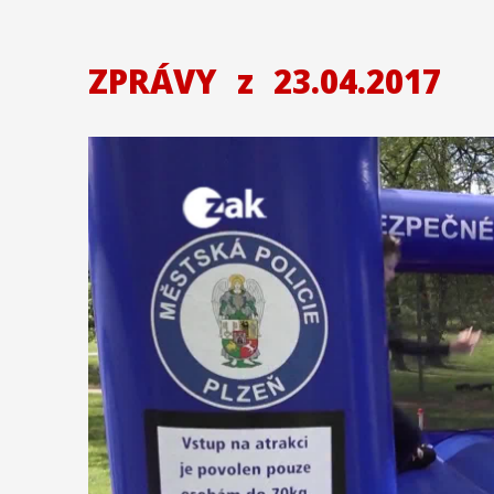
ZPRÁVY
z
23.04.2017