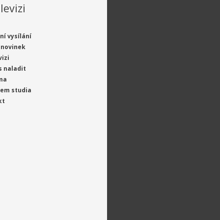
levizi
ní vysílání
 novinek
vizi
s naladit
ma
jem studia
kt