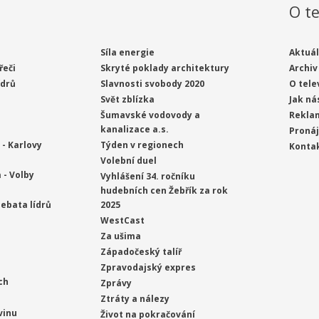
O te
Síla energie
Aktuál
řeči
Skryté poklady architektury
Archiv
ídrů
Slavnosti svobody 2020
O tele
Svět zblízka
Jak ná
Šumavské vodovody a
Rekla
kanalizace a.s.
Proná
- Karlovy
Týden v regionech
Konta
Volební duel
 - Volby
Vyhlášení 34. ročníku
hudebních cen Žebřík za rok
ebata lídrů
2025
WestCast
Za ušima
Západočeský talíř
Zpravodajský expres
ch
Zprávy
Ztráty a nálezy
vinu
Život na pokračování