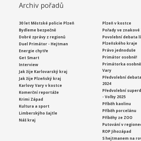
Archiv pořadů
30 let Městské policie Plzeň
Plzeň v kostce
Bydleme bezpečně
Pořady ve znakové 
Dobré zprávy z regionů
Povolební debata l
Plzeňského kraje
Duel Primátor - Hejtman
Právo jednoduše
Energie chytře
Primátor osobně!
Get Smart
Primátorka osobně 
Interview
Vary
Jak žije Karlovarský kraj
Předvolební debata
Jak žije Plzeňský kraj
2024
Karlovy Vary v kostce
Předvolební superd
Komerční reportáže
- Volby 2025
Krimi Západ
Příběh kaolinu
Kultura a sport
Příběh porcelánu
Limberskýho šajtle
Příběhy ze ZOO
Náš kraj
Putování v regione
ROP Jihozápad
S hejtmanem na ro