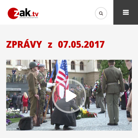
ZPRÁVY
z
07.05.2017