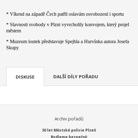
* Víkend na západě Čech patřil oslavám osvobození i sportu
* Slavnosti svobody v Plzni vyvrcholily konvojem, který projel
městem
* Muzeum loutek představuje Spejbla a Hurvínka autora Josefa
Skupy
DALŠÍ DÍLY POŘADU
DISKUSE
Archiv pořadů
30 let Městské policie Plzeň
Bydleme bezpečně