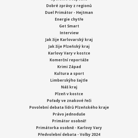
Dobré zprávy z regionů
Duel Primátor - Hejtman
Energie chytře
Get Smart
Interview
Jak žije Karlovarský kraj
Jak žije Plzeňský kraj
Karlovy Vary v kostce
Komerční reportáže
Krimi Západ
Kultura a sport
Limberskýho šajtle
Náš kraj
Plzeň v kostce
Pořady ve znakové řeči
Povolební debata lídrů Plzeňského kraje
Právo jednoduše
Primátor osobně!
Primátorka osobně - Karlovy Vary
Předvolební debata - Volby 2024