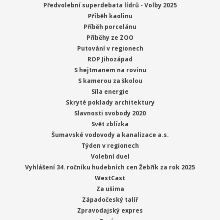
Předvolební superdebata lídrů - Volby 2025
Příběh kaolinu
Příběh porcelánu
Příběhy ze ZOO
Putování v regionech
ROP Jihozápad
S hejtmanem na rovinu
S kamerou za školou
Síla energie
Skryté poklady architektury
Slavnosti svobody 2020
Svět zblízka
Šumavské vodovody a kanalizace a.s.
Týden v regionech
Volební duel
Vyhlášení 34. ročníku hudebních cen Žebřík za rok 2025
WestCast
Za ušima
Západočeský talíř
Zpravodajský expres