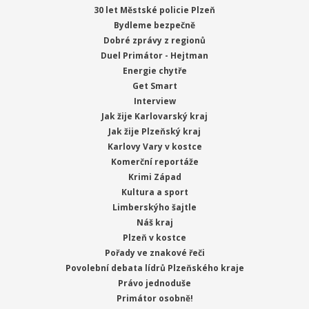
30 let Městské policie Plzeň
Bydleme bezpečně
Dobré zprávy z regionů
Duel Primátor - Hejtman
Energie chytře
Get Smart
Interview
Jak žije Karlovarský kraj
Jak žije Plzeňský kraj
Karlovy Vary v kostce
Komerční reportáže
Krimi Západ
Kultura a sport
Limberskýho šajtle
Náš kraj
Plzeň v kostce
Pořady ve znakové řeči
Povolební debata lídrů Plzeňského kraje
Právo jednoduše
Primátor osobně!