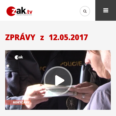
ZPRÁVY
z
12.05.2017