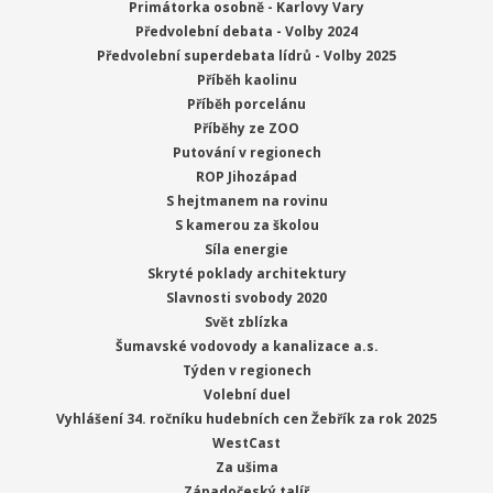
Primátorka osobně - Karlovy Vary
Předvolební debata - Volby 2024
Předvolební superdebata lídrů - Volby 2025
Příběh kaolinu
Příběh porcelánu
Příběhy ze ZOO
Putování v regionech
ROP Jihozápad
S hejtmanem na rovinu
S kamerou za školou
Síla energie
Skryté poklady architektury
Slavnosti svobody 2020
Svět zblízka
Šumavské vodovody a kanalizace a.s.
Týden v regionech
Volební duel
Vyhlášení 34. ročníku hudebních cen Žebřík za rok 2025
WestCast
Za ušima
Západočeský talíř