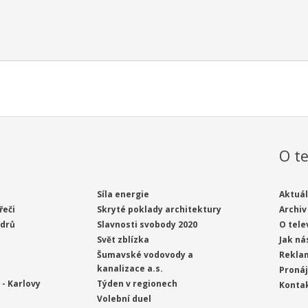
O te
Síla energie
Aktuál
řeči
Skryté poklady architektury
Archiv
ídrů
Slavnosti svobody 2020
O tele
Svět zblízka
Jak ná
Šumavské vodovody a
Rekla
kanalizace a.s.
Proná
- Karlovy
Týden v regionech
Konta
Volební duel