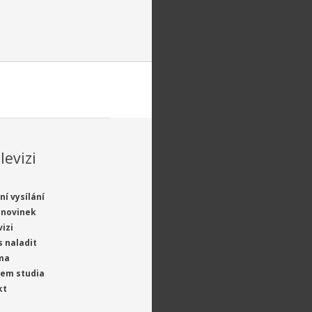
levizi
ní vysílání
 novinek
vizi
s naladit
ma
jem studia
kt