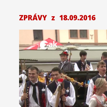
ZPRÁVY
z
18.09.2016