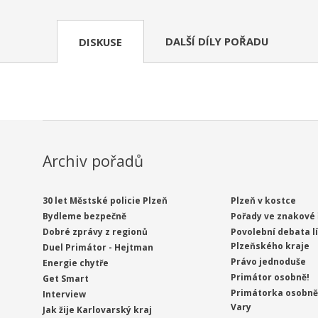
DALŠÍ DÍLY POŘADU
DISKUSE
Archiv pořadů
30 let Městské policie Plzeň
Plzeň v kostce
Bydleme bezpečně
Pořady ve znakové 
Dobré zprávy z regionů
Povolební debata l
Plzeňského kraje
Duel Primátor - Hejtman
Právo jednoduše
Energie chytře
Primátor osobně!
Get Smart
Primátorka osobně 
Interview
Vary
Jak žije Karlovarský kraj