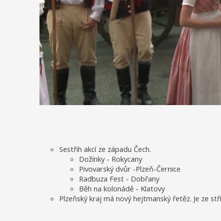
Sestřih akcí ze západu Čech.
Dožínky - Rokycany
Pivovarský dvůr -Plzeň-Černice
Radbuza Fest - Dobřany
Běh na kolonádě - Klatovy
Plzeňský kraj má nový hejtmanský řetěz. Je ze stří