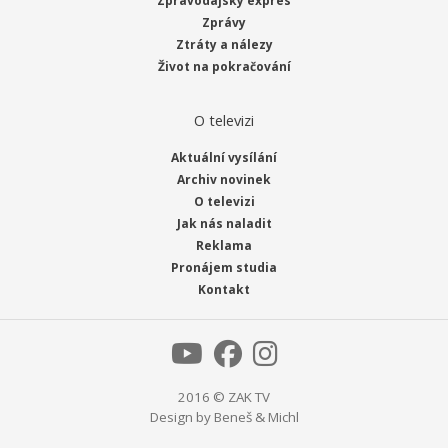
Zpravodajský expres
Zprávy
Ztráty a nálezy
Život na pokračování
O televizi
Aktuální vysílání
Archiv novinek
O televizi
Jak nás naladit
Reklama
Pronájem studia
Kontakt
2016 © ZAK TV
Design by
Beneš & Michl