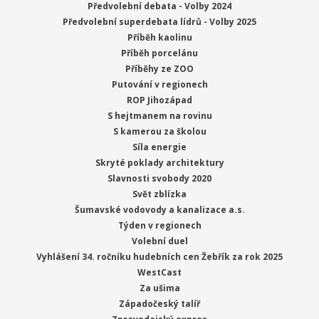
Předvolební debata - Volby 2024
Předvolební superdebata lídrů - Volby 2025
Příběh kaolinu
Příběh porcelánu
Příběhy ze ZOO
Putování v regionech
ROP Jihozápad
S hejtmanem na rovinu
S kamerou za školou
Síla energie
Skryté poklady architektury
Slavnosti svobody 2020
Svět zblízka
Šumavské vodovody a kanalizace a.s.
Týden v regionech
Volební duel
Vyhlášení 34. ročníku hudebních cen Žebřík za rok 2025
WestCast
Za ušima
Západočeský talíř