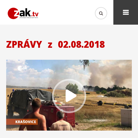
ZPRÁVY
z
02.08.2018