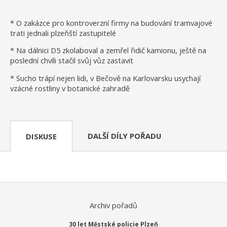
* O zakázce pro kontroverzní firmy na budování tramvajové
trati jednali plzeňští zastupitelé
* Na dálnici D5 zkolaboval a zemřel řidič kamionu, ještě na
poslední chvíli stačil svůj vůz zastavit
* Sucho trápí nejen lidi, v Bečově na Karlovarsku usychají
vzácné rostliny v botanické zahradě
DALŠÍ DÍLY POŘADU
DISKUSE
Archiv pořadů
30 let Městské policie Plzeň