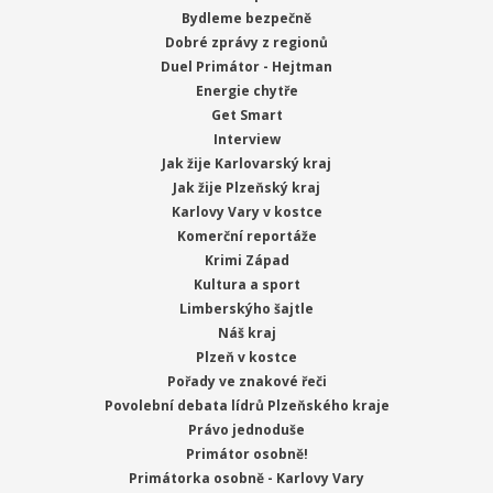
Bydleme bezpečně
Dobré zprávy z regionů
Duel Primátor - Hejtman
Energie chytře
Get Smart
Interview
Jak žije Karlovarský kraj
Jak žije Plzeňský kraj
Karlovy Vary v kostce
Komerční reportáže
Krimi Západ
Kultura a sport
Limberskýho šajtle
Náš kraj
Plzeň v kostce
Pořady ve znakové řeči
Povolební debata lídrů Plzeňského kraje
Právo jednoduše
Primátor osobně!
Primátorka osobně - Karlovy Vary