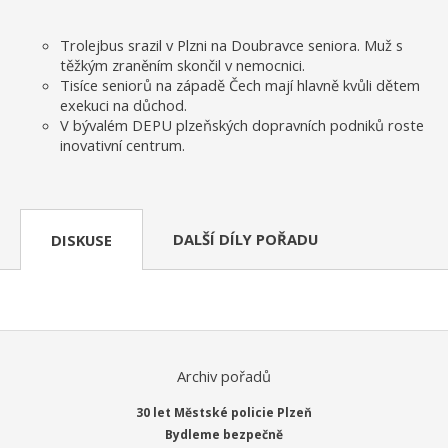
Trolejbus srazil v Plzni na Doubravce seniora. Muž s
těžkým zraněním skončil v nemocnici.
Tisíce seniorů na západě Čech mají hlavně kvůli dětem
exekuci na důchod.
V bývalém DEPU plzeňských dopravních podniků roste
inovativní centrum.
DALŠÍ DÍLY POŘADU
DISKUSE
Archiv pořadů
30 let Městské policie Plzeň
Bydleme bezpečně