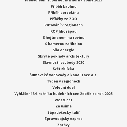
Předvolební superdebata lídrů - Volby 2025
Příběh kaolinu
Příběh porcelánu
Příběhy ze ZOO
Putování v regionech
ROP Jihozápad
S hejtmanem na rovinu
S kamerou za školou
Síla energie
Skryté poklady architektury
Slavnosti svobody 2020
Svět zblízka
Šumavské vodovody a kanalizace a.s.
Týden v regionech
Volební duel
Vyhlášení 34. ročníku hudebních cen Žebřík za rok 2025
WestCast
Za ušima
Západočeský talíř
Zpravodajský expres
Zprávy