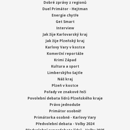
Dobré zprávy z regionů
Duel Primátor - Hejtman
Energie chytře
Get Smart
Interview
Jak žije Karlovarský kraj
Jak žije Plzeňský kraj
Karlovy Vary v kostce
Komerční reportáže
Krimi Západ
Kultura a sport
Limberskýho šajtle
Náš kraj
Plzeň v kostce
Pořady ve znakové řeči
Povolební debata lídrů Plzeňského kraje
Právo jednoduše
Primátor osobně!
Primátorka osobně - Karlovy Vary
Předvolební debata - Volby 2024