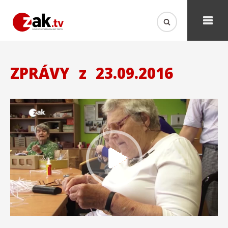
ZPRÁVY
z
23.09.2016