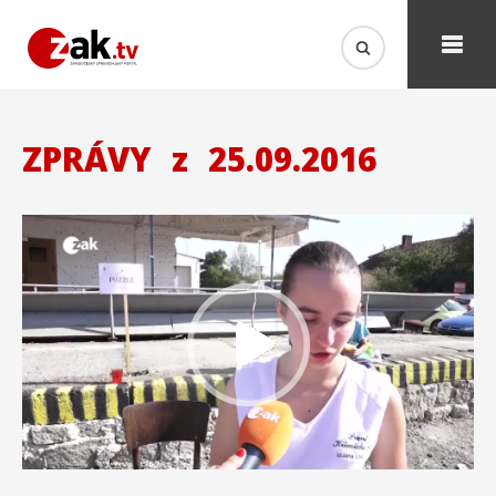
ZPRÁVY
z
25.09.2016