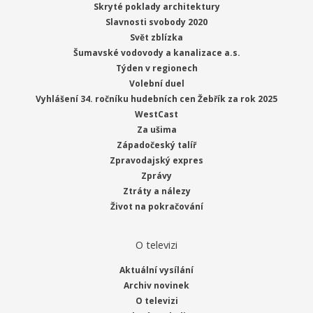
Skryté poklady architektury
Slavnosti svobody 2020
Svět zblízka
Šumavské vodovody a kanalizace a.s.
Týden v regionech
Volební duel
Vyhlášení 34. ročníku hudebních cen Žebřík za rok 2025
WestCast
Za ušima
Západočeský talíř
Zpravodajský expres
Zprávy
Ztráty a nálezy
Život na pokračování
O televizi
Aktuální vysílání
Archiv novinek
O televizi