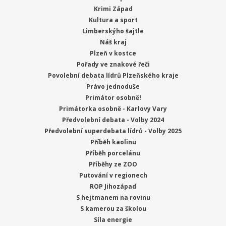
Krimi Západ
Kultura a sport
Limberskýho šajtle
Náš kraj
Plzeň v kostce
Pořady ve znakové řeči
Povolební debata lídrů Plzeňského kraje
Právo jednoduše
Primátor osobně!
Primátorka osobně - Karlovy Vary
Předvolební debata - Volby 2024
Předvolební superdebata lídrů - Volby 2025
Příběh kaolinu
Příběh porcelánu
Příběhy ze ZOO
Putování v regionech
ROP Jihozápad
S hejtmanem na rovinu
S kamerou za školou
Síla energie