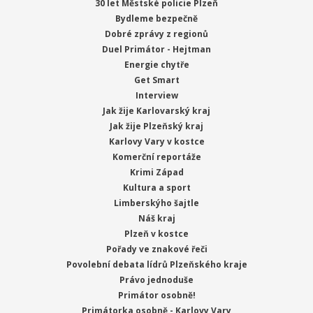
30 let Městské policie Plzeň
Bydleme bezpečně
Dobré zprávy z regionů
Duel Primátor - Hejtman
Energie chytře
Get Smart
Interview
Jak žije Karlovarský kraj
Jak žije Plzeňský kraj
Karlovy Vary v kostce
Komerční reportáže
Krimi Západ
Kultura a sport
Limberskýho šajtle
Náš kraj
Plzeň v kostce
Pořady ve znakové řeči
Povolební debata lídrů Plzeňského kraje
Právo jednoduše
Primátor osobně!
Primátorka osobně - Karlovy Vary