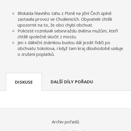
Blokáda hlavního tahu z Plzně na jižní Čech úplně
zastavila provoz ve Chválenicích. Obyvatelé chtěli
upozornit na to, že obci chybí obchvat.
Policisté rozmluvili sebevraždu dvěma mužům, kteří
chtěli společně skočit z mostu.
Jen s dálniční známkou budou dál jezdit řidiči po
obchvatu Sokolova, i když tam kraj dlouhodobě usiluje
o zrušení poplatků.
DALŠÍ DÍLY POŘADU
DISKUSE
Archiv pořadů