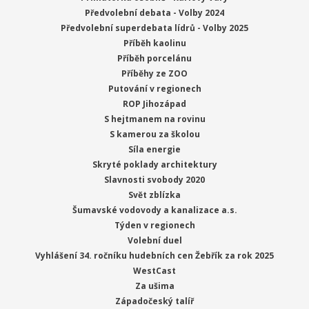
Předvolební debata - Volby 2024
Předvolební superdebata lídrů - Volby 2025
Příběh kaolinu
Příběh porcelánu
Příběhy ze ZOO
Putování v regionech
ROP Jihozápad
S hejtmanem na rovinu
S kamerou za školou
Síla energie
Skryté poklady architektury
Slavnosti svobody 2020
Svět zblízka
Šumavské vodovody a kanalizace a.s.
Týden v regionech
Volební duel
Vyhlášení 34. ročníku hudebních cen Žebřík za rok 2025
WestCast
Za ušima
Západočeský talíř