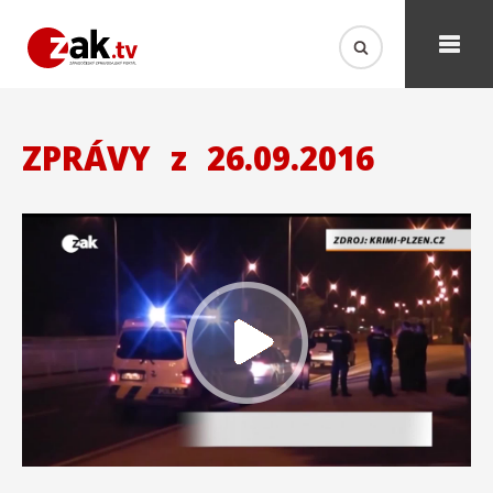
ZPRÁVY
z
26.09.2016