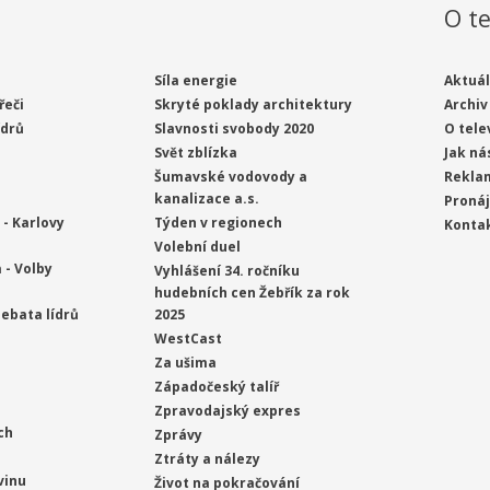
O te
Síla energie
Aktuál
řeči
Skryté poklady architektury
Archiv
ídrů
Slavnosti svobody 2020
O tele
Svět zblízka
Jak ná
Šumavské vodovody a
Rekla
kanalizace a.s.
Proná
- Karlovy
Týden v regionech
Konta
Volební duel
 - Volby
Vyhlášení 34. ročníku
hudebních cen Žebřík za rok
ebata lídrů
2025
WestCast
Za ušima
Západočeský talíř
Zpravodajský expres
ch
Zprávy
Ztráty a nálezy
vinu
Život na pokračování