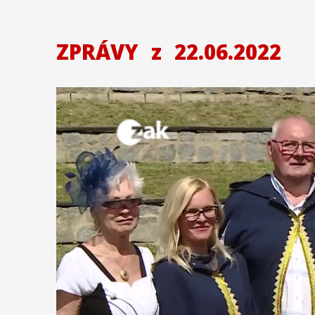
ZPRÁVY
z
22.06.2022