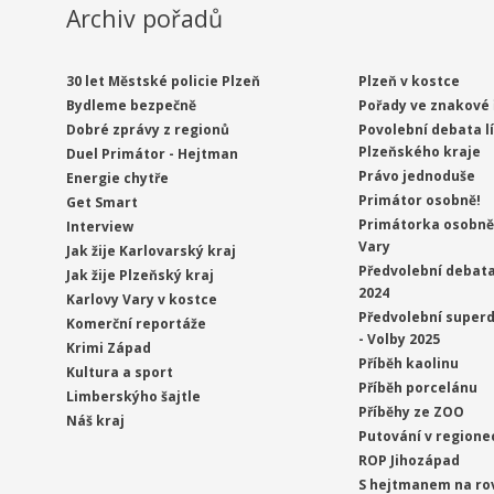
Archiv pořadů
30 let Městské policie Plzeň
Plzeň v kostce
Bydleme bezpečně
Pořady ve znakové 
Dobré zprávy z regionů
Povolební debata l
Plzeňského kraje
Duel Primátor - Hejtman
Právo jednoduše
Energie chytře
Primátor osobně!
Get Smart
Primátorka osobně 
Interview
Vary
Jak žije Karlovarský kraj
Předvolební debata
Jak žije Plzeňský kraj
2024
Karlovy Vary v kostce
Předvolební superd
Komerční reportáže
- Volby 2025
Krimi Západ
Příběh kaolinu
Kultura a sport
Příběh porcelánu
Limberskýho šajtle
Příběhy ze ZOO
Náš kraj
Putování v regione
ROP Jihozápad
S hejtmanem na ro