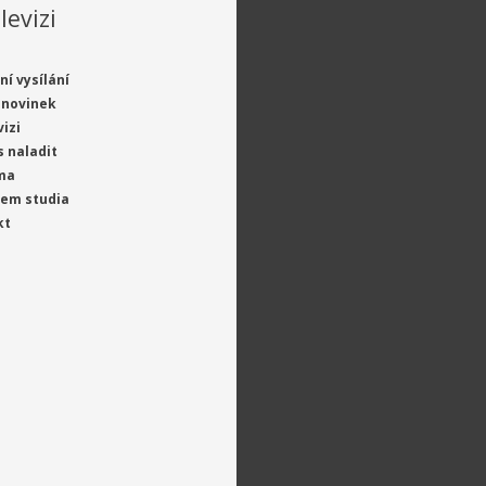
levizi
ní vysílání
 novinek
vizi
s naladit
ma
jem studia
kt