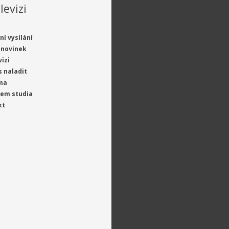
levizi
ní vysílání
 novinek
vizi
s naladit
ma
jem studia
kt