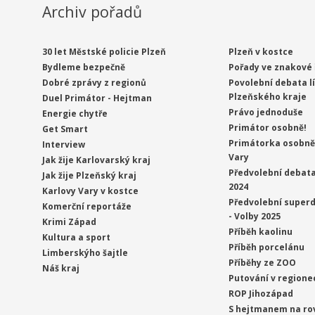
Archiv pořadů
30 let Městské policie Plzeň
Plzeň v kostce
Bydleme bezpečně
Pořady ve znakové 
Dobré zprávy z regionů
Povolební debata l
Plzeňského kraje
Duel Primátor - Hejtman
Právo jednoduše
Energie chytře
Primátor osobně!
Get Smart
Primátorka osobně 
Interview
Vary
Jak žije Karlovarský kraj
Předvolební debata
Jak žije Plzeňský kraj
2024
Karlovy Vary v kostce
Předvolební superd
Komerční reportáže
- Volby 2025
Krimi Západ
Příběh kaolinu
Kultura a sport
Příběh porcelánu
Limberskýho šajtle
Příběhy ze ZOO
Náš kraj
Putování v regione
ROP Jihozápad
S hejtmanem na ro