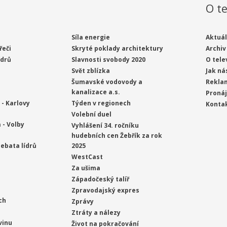
O te
Síla energie
Aktuál
řeči
Skryté poklady architektury
Archiv
ídrů
Slavnosti svobody 2020
O tele
Svět zblízka
Jak ná
Šumavské vodovody a
Rekla
kanalizace a.s.
Proná
- Karlovy
Týden v regionech
Konta
Volební duel
 - Volby
Vyhlášení 34. ročníku
hudebních cen Žebřík za rok
ebata lídrů
2025
WestCast
Za ušima
Západočeský talíř
Zpravodajský expres
ch
Zprávy
Ztráty a nálezy
vinu
Život na pokračování