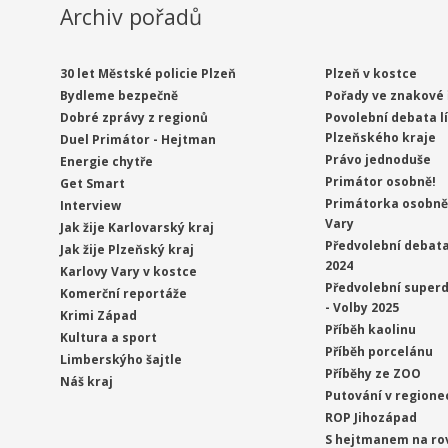
Archiv pořadů
30 let Městské policie Plzeň
Plzeň v kostce
Bydleme bezpečně
Pořady ve znakové 
Dobré zprávy z regionů
Povolební debata l
Plzeňského kraje
Duel Primátor - Hejtman
Právo jednoduše
Energie chytře
Primátor osobně!
Get Smart
Primátorka osobně 
Interview
Vary
Jak žije Karlovarský kraj
Předvolební debata
Jak žije Plzeňský kraj
2024
Karlovy Vary v kostce
Předvolební superd
Komerční reportáže
- Volby 2025
Krimi Západ
Příběh kaolinu
Kultura a sport
Příběh porcelánu
Limberskýho šajtle
Příběhy ze ZOO
Náš kraj
Putování v regione
ROP Jihozápad
S hejtmanem na ro