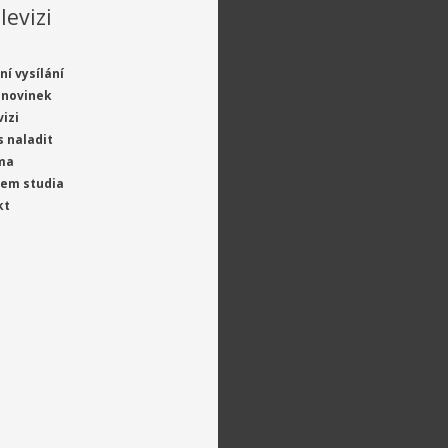
levizi
ní vysílání
 novinek
vizi
s naladit
ma
jem studia
kt