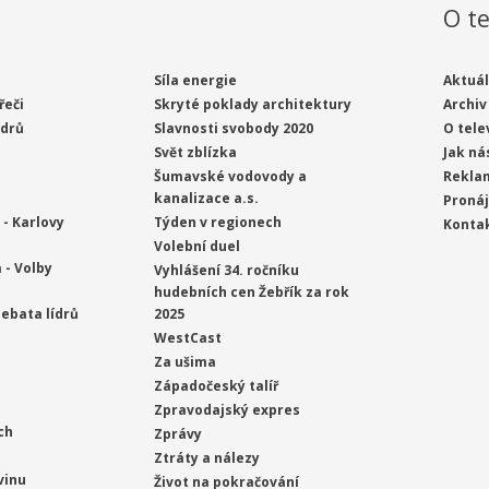
O te
Síla energie
Aktuál
řeči
Skryté poklady architektury
Archiv
ídrů
Slavnosti svobody 2020
O tele
Svět zblízka
Jak ná
Šumavské vodovody a
Rekla
kanalizace a.s.
Proná
- Karlovy
Týden v regionech
Konta
Volební duel
 - Volby
Vyhlášení 34. ročníku
hudebních cen Žebřík za rok
ebata lídrů
2025
WestCast
Za ušima
Západočeský talíř
Zpravodajský expres
ch
Zprávy
Ztráty a nálezy
vinu
Život na pokračování