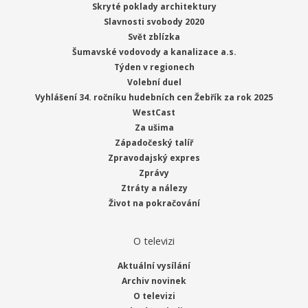
Skryté poklady architektury
Slavnosti svobody 2020
Svět zblízka
Šumavské vodovody a kanalizace a.s.
Týden v regionech
Volební duel
Vyhlášení 34. ročníku hudebních cen Žebřík za rok 2025
WestCast
Za ušima
Západočeský talíř
Zpravodajský expres
Zprávy
Ztráty a nálezy
Život na pokračování
O televizi
Aktuální vysílání
Archiv novinek
O televizi