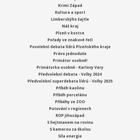
Krimi Západ
Kultura a sport
Limberskýho šajtle
Náš kraj
Plzeň v kostce
Pořady ve znakové řeči
Povolební debata lídrů Plzeňského kraje
Právo jednoduše
Primátor osobně!
Primátorka osobně - Karlovy Vary
Předvolební debata - Volby 2024
Předvolební superdebata lídrů - Volby 2025
Příběh kaolinu
Příběh porcelánu
Příběhy ze ZOO
Putování v regionech
ROP Jihozápad
S hejtmanem na rovinu
S kamerou za školou
Síla energie