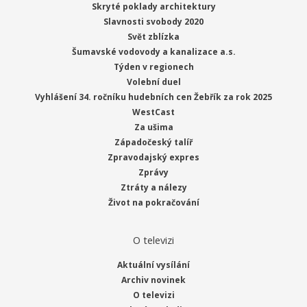
Skryté poklady architektury
Slavnosti svobody 2020
Svět zblízka
Šumavské vodovody a kanalizace a.s.
Týden v regionech
Volební duel
Vyhlášení 34. ročníku hudebních cen Žebřík za rok 2025
WestCast
Za ušima
Západočeský talíř
Zpravodajský expres
Zprávy
Ztráty a nálezy
Život na pokračování
O televizi
Aktuální vysílání
Archiv novinek
O televizi