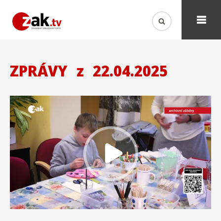
ZPRÁVY
z
22.04.2025