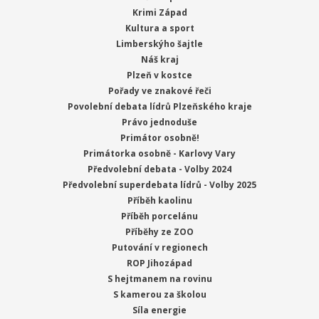
Krimi Západ
Kultura a sport
Limberskýho šajtle
Náš kraj
Plzeň v kostce
Pořady ve znakové řeči
Povolební debata lídrů Plzeňského kraje
Právo jednoduše
Primátor osobně!
Primátorka osobně - Karlovy Vary
Předvolební debata - Volby 2024
Předvolební superdebata lídrů - Volby 2025
Příběh kaolinu
Příběh porcelánu
Příběhy ze ZOO
Putování v regionech
ROP Jihozápad
S hejtmanem na rovinu
S kamerou za školou
Síla energie