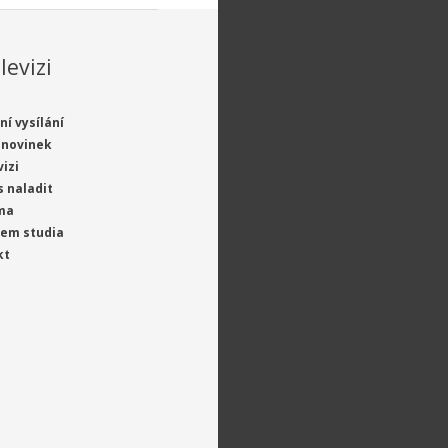
levizi
ní vysílání
 novinek
vizi
s naladit
ma
jem studia
kt