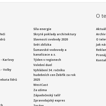
O te
Síla energie
Aktuál
řeči
Skryté poklady architektury
Archiv
ídrů
Slavnosti svobody 2020
O tele
Svět zblízka
Jak ná
Šumavské vodovody a
Rekla
kanalizace a.s.
Proná
- Karlovy
Týden v regionech
Konta
Volební duel
 - Volby
Vyhlášení 34. ročníku
hudebních cen Žebřík za rok
ebata lídrů
2025
WestCast
Za ušima
Západočeský talíř
Zpravodajský expres
ch
Zprávy