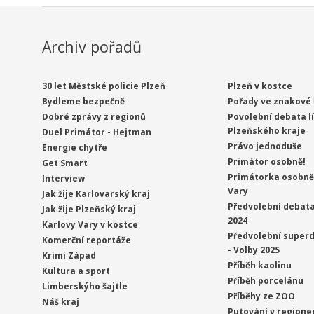
Archiv pořadů
30 let Městské policie Plzeň
Plzeň v kostce
Bydleme bezpečně
Pořady ve znakové 
Dobré zprávy z regionů
Povolební debata l
Plzeňského kraje
Duel Primátor - Hejtman
Právo jednoduše
Energie chytře
Primátor osobně!
Get Smart
Primátorka osobně 
Interview
Vary
Jak žije Karlovarský kraj
Předvolební debata
Jak žije Plzeňský kraj
2024
Karlovy Vary v kostce
Předvolební superd
Komerční reportáže
- Volby 2025
Krimi Západ
Příběh kaolinu
Kultura a sport
Příběh porcelánu
Limberskýho šajtle
Příběhy ze ZOO
Náš kraj
Putování v regione