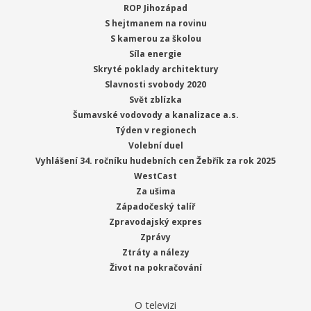
ROP Jihozápad
S hejtmanem na rovinu
S kamerou za školou
Síla energie
Skryté poklady architektury
Slavnosti svobody 2020
Svět zblízka
Šumavské vodovody a kanalizace a.s.
Týden v regionech
Volební duel
Vyhlášení 34. ročníku hudebních cen Žebřík za rok 2025
WestCast
Za ušima
Západočeský talíř
Zpravodajský expres
Zprávy
Ztráty a nálezy
Život na pokračování
O televizi