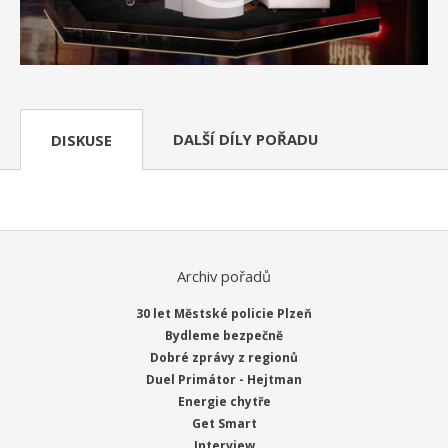
DALŠÍ DÍLY POŘADU
DISKUSE
Archiv pořadů
30 let Městské policie Plzeň
Bydleme bezpečně
Dobré zprávy z regionů
Duel Primátor - Hejtman
Energie chytře
Get Smart
Interview