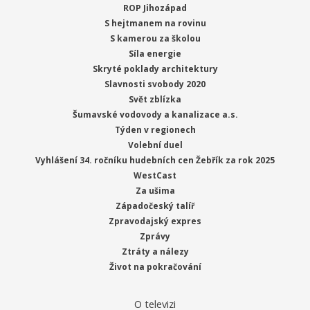
ROP Jihozápad
S hejtmanem na rovinu
S kamerou za školou
Síla energie
Skryté poklady architektury
Slavnosti svobody 2020
Svět zblízka
Šumavské vodovody a kanalizace a.s.
Týden v regionech
Volební duel
Vyhlášení 34. ročníku hudebních cen Žebřík za rok 2025
WestCast
Za ušima
Západočeský talíř
Zpravodajský expres
Zprávy
Ztráty a nálezy
Život na pokračování
O televizi