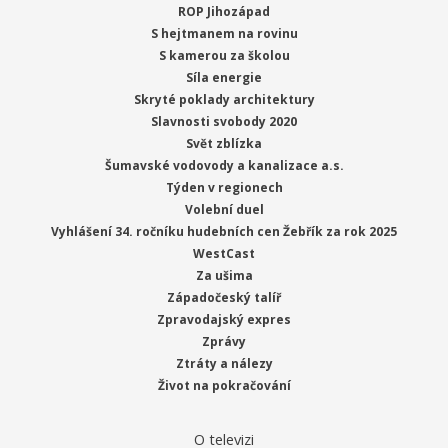
ROP Jihozápad
S hejtmanem na rovinu
S kamerou za školou
Síla energie
Skryté poklady architektury
Slavnosti svobody 2020
Svět zblízka
Šumavské vodovody a kanalizace a.s.
Týden v regionech
Volební duel
Vyhlášení 34. ročníku hudebních cen Žebřík za rok 2025
WestCast
Za ušima
Západočeský talíř
Zpravodajský expres
Zprávy
Ztráty a nálezy
Život na pokračování
O televizi