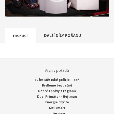
DALŠÍ DÍLY POŘADU
DISKUSE
Archiv pořadů
30 let Městské policie Plzeň
Bydleme bezpečně
Dobré zprávy z regionů
Duel Primátor - Hejtman
Energie chytře
Get Smart
Interview