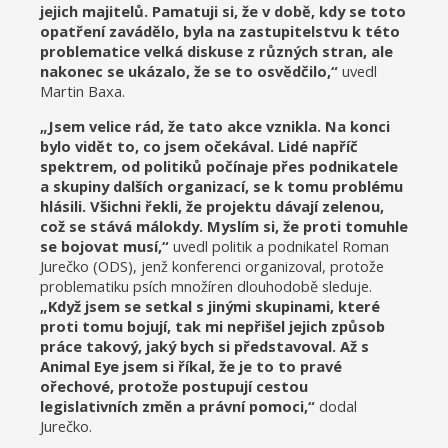
jejich majitelů. Pamatuji si, že v době, kdy se toto
opatření zavádělo, byla na zastupitelstvu k této
problematice velká diskuse z různých stran, ale
nakonec se ukázalo, že se to osvědčilo,“
uvedl
Martin Baxa.
„Jsem velice rád, že tato akce vznikla. Na konci
bylo vidět to, co jsem očekával. Lidé napříč
spektrem, od politiků počínaje přes podnikatele
a skupiny dalších organizací, se k tomu problému
hlásili. Všichni řekli, že projektu dávají zelenou,
což se stává málokdy. Myslím si, že proti tomuhle
se bojovat musí,“
uvedl politik a podnikatel Roman
Jurečko (ODS), jenž konferenci organizoval, protože
problematiku psích množíren dlouhodobě sleduje.
„Když jsem se setkal s jinými skupinami, které
proti tomu bojují, tak mi nepřišel jejich způsob
práce takový, jaký bych si představoval. Až s
Animal Eye jsem si říkal, že je to to pravé
ořechové, protože postupují cestou
legislativních změn a právní pomoci,“
dodal
Jurečko.