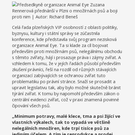
Celá řada plzeňských VIP osobností z oblasti politiky,
byznysu, kultury i státní správy se zúčastnila
konference, kde představila svůj program nezisková
organizace Animal Eye. Ta si klade za cíl bojovat
především proti množírnám psů, nelegálnímu obchodu
s těmito zvířaty, hájí i prosazuje práva i zájmy zvířat. A
vzhledem k tomu, že v jejích řadách působí především
zkušení právníci, řeší na rozdíl od různých stávajících
organizací zabývajících se ochranou zvířat tuto
problematiku po právní stránce. Snaží se prosadit a
upravit legislativu tak, aby bylo možné skutečně bránit
týrání zvířat. K tomu by napomohl především zákon o
centrální evidenci zvířat, což v praxi znamená povinné
čipování všech psů.
„Minimum potravy, malé klece, tma a psi žijící ve
vlastních výkalech, tak to vypadá ve většině
nelegálních množíren, kde trpí tisíce psů za
jediným účelem. A tím je reprodukce a prodej