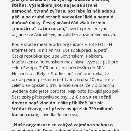
štěňat. Výsledkem jsou na jedné straně
nemocná, týraná zvířata, potřebující nákladnou
péči a na druhé straně podvedení lidé a nemalé
daňové úniky. Český právní řád však termín
„množírna“ zatím nezná,“
uvedla předsedkyně
organizace Animal Eye, advokátka Zuzana Rennerová.
Podle studie mezinárodní organizace VIER PFOTEN
International, s níž Animal Eye spolupracuje, patří
Česká republika spolu se Slovenskem, Polskem,
Maďarskem a Rumunskem mezi hlavní vývozce psů pro
celou Evropu. Z ČR putují psi především do SRN,
Holandska a Belgie. Studie současně podotýká, že
prodej zvířat přes internet tvoří zhruba 10 procent z
celého evropského trhu a očekává se, že v budoucnu
uvedené číslo ještě poroste. Naprosto šokující jsou pak
čisté zisky překupníků se psy.
„Z ČR a SR se ročně
doveze například do Itálie přibližně 30 tisíc
štěňat čivavy, což představuje zisk 729 milionů
korun ročně,“
uvedla Rennerová.
„Naše organizace se zabývá zejména snahou o
právní postih. Dnes a denně dostáváme obrovské