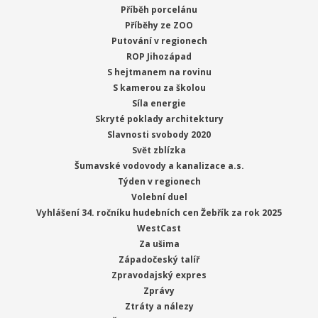
Příběh porcelánu
Příběhy ze ZOO
Putování v regionech
ROP Jihozápad
S hejtmanem na rovinu
S kamerou za školou
Síla energie
Skryté poklady architektury
Slavnosti svobody 2020
Svět zblízka
Šumavské vodovody a kanalizace a.s.
Týden v regionech
Volební duel
Vyhlášení 34. ročníku hudebních cen Žebřík za rok 2025
WestCast
Za ušima
Západočeský talíř
Zpravodajský expres
Zprávy
Ztráty a nálezy