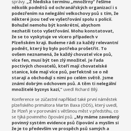
správy.
„Z hlediska termínu „množírny“ řešíme
několik podnětů od ochranářských organizací i s
podezřením na nelegální velkochovy psů s tím, že
některé jsou teď ve vyšetřování spolu s policií.
Bohužel nemohu být konkrétní, abychom
nezhatili toto vyšetřování. Mohu konstatovat,
že se to vyskytuje ve vícero případech v
Plzeňském kraji. Budeme rádi za každý relevantní
podnět, který by bylo potřeba prošetřit. To
ovšem neznamená, že každý chovatel více psů,
více fen, musí být ten zlý množitel. Je řada
poctivých chovatelů, kteří mají chovatelské
stanice, kde mají více psů, perfektně se o ně
starají a obchodují s nimi po celém světě. Jsme
známí dobrým odchovem psů. A těm ti nelegální
množitelé byznys kazí,“
uvedl Richard Bílý.
Konference se zúčastnil například také první náměstek
plzeňského primátora Martin Baxa (ODS), který uvedl,
že Plzeň je v porovnání s většinou měst v předstihu, co
se týká povinného čipování psů.
„My máme zavedený
povinný systém evidence psů čipování a myslím si
že je to především ve prospěch psů samých a