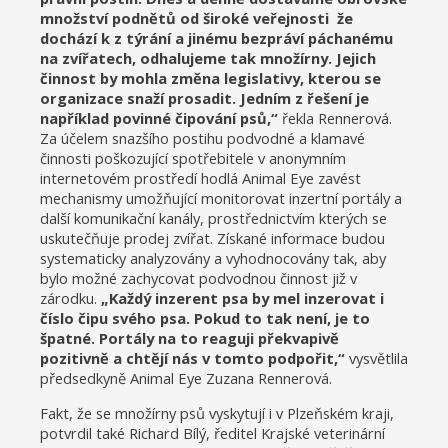
množství podnětů od široké veřejnosti že
dochází k z týrání a jinému bezpráví páchanému
na zvířatech, odhalujeme tak množírny. Jejich
činnost by mohla změna legislativy, kterou se
organizace snaží prosadit. Jedním z řešení je
například povinné čipování psů,“
řekla Rennerová.
Za účelem snazšího postihu podvodné a klamavé
činnosti poškozující spotřebitele v anonymním
internetovém prostředí hodlá Animal Eye zavést
mechanismy umožňující monitorovat inzertní portály a
další komunikační kanály, prostřednictvím kterých se
uskutečňuje prodej zvířat. Získané informace budou
systematicky analyzovány a vyhodnocovány tak, aby
bylo možné zachycovat podvodnou činnost již v
zárodku.
„Každý inzerent psa by mel inzerovat i
číslo čipu svého psa. Pokud to tak není, je to
špatné. Portály na to reaguji překvapivě
pozitivně a chtějí nás v tomto podpořit,“
vysvětlila
předsedkyně Animal Eye Zuzana Rennerová.
Fakt, že se množírny psů vyskytují i v Plzeňském kraji,
potvrdil také Richard Bílý, ředitel Krajské veterinární