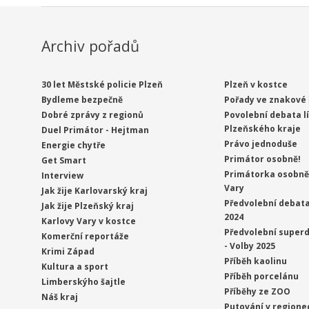
Archiv pořadů
30 let Městské policie Plzeň
Plzeň v kostce
Bydleme bezpečně
Pořady ve znakové 
Dobré zprávy z regionů
Povolební debata l
Plzeňského kraje
Duel Primátor - Hejtman
Právo jednoduše
Energie chytře
Primátor osobně!
Get Smart
Primátorka osobně 
Interview
Vary
Jak žije Karlovarský kraj
Předvolební debata
Jak žije Plzeňský kraj
2024
Karlovy Vary v kostce
Předvolební superd
Komerční reportáže
- Volby 2025
Krimi Západ
Příběh kaolinu
Kultura a sport
Příběh porcelánu
Limberskýho šajtle
Příběhy ze ZOO
Náš kraj
Putování v regione