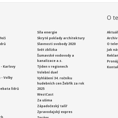
O te
Síla energie
Aktuál
řeči
Skryté poklady architektury
Archiv
ídrů
Slavnosti svobody 2020
O tele
Svět zblízka
Jak ná
Šumavské vodovody a
Rekla
kanalizace a.s.
Proná
- Karlovy
Týden v regionech
Konta
Volební duel
 - Volby
Vyhlášení 34. ročníku
hudebních cen Žebřík za rok
ebata lídrů
2025
WestCast
Za ušima
Západočeský talíř
Zpravodajský expres
ch
Zprávy