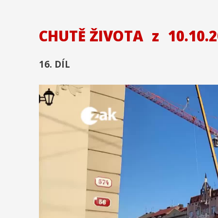
CHUTĚ ŽIVOTA
z
10.10.
16. DÍL