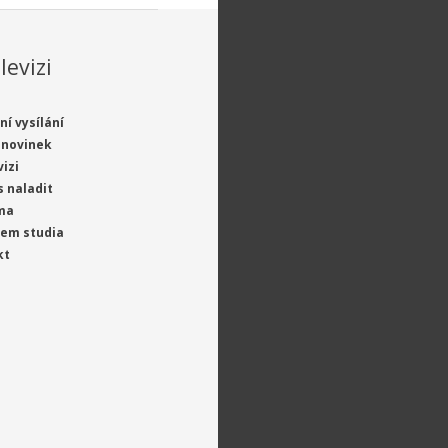
levizi
ní vysílání
 novinek
vizi
s naladit
ma
jem studia
kt