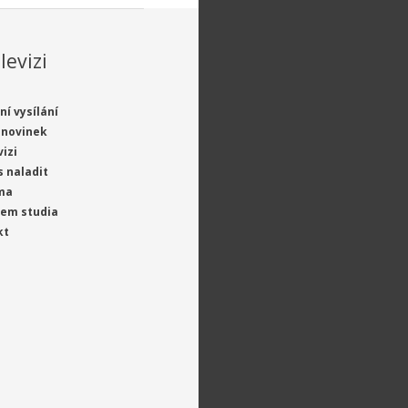
levizi
ní vysílání
 novinek
vizi
s naladit
ma
jem studia
kt