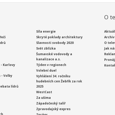
O te
Síla energie
Aktuál
řeči
Skryté poklady architektury
Archiv
ídrů
Slavnosti svobody 2020
O tele
Svět zblízka
Jak ná
Šumavské vodovody a
Rekla
kanalizace a.s.
Proná
- Karlovy
Týden v regionech
Konta
Volební duel
 - Volby
Vyhlášení 34. ročníku
hudebních cen Žebřík za rok
ebata lídrů
2025
WestCast
Za ušima
Západočeský talíř
Zpravodajský expres
ch
Zprávy