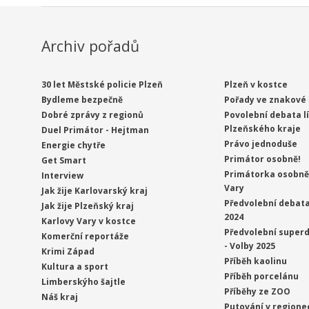
Archiv pořadů
30 let Městské policie Plzeň
Plzeň v kostce
Bydleme bezpečně
Pořady ve znakové 
Dobré zprávy z regionů
Povolební debata l
Plzeňského kraje
Duel Primátor - Hejtman
Právo jednoduše
Energie chytře
Primátor osobně!
Get Smart
Primátorka osobně 
Interview
Vary
Jak žije Karlovarský kraj
Předvolební debata
Jak žije Plzeňský kraj
2024
Karlovy Vary v kostce
Předvolební superd
Komerční reportáže
- Volby 2025
Krimi Západ
Příběh kaolinu
Kultura a sport
Příběh porcelánu
Limberskýho šajtle
Příběhy ze ZOO
Náš kraj
Putování v regione