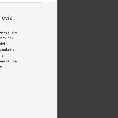
levizi
ní vysílání
 novinek
vizi
s naladit
ma
jem studia
kt