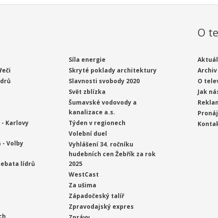
O te
Síla energie
Aktuál
řeči
Skryté poklady architektury
Archiv
ídrů
Slavnosti svobody 2020
O tele
Svět zblízka
Jak ná
Šumavské vodovody a
Rekla
kanalizace a.s.
Proná
- Karlovy
Týden v regionech
Konta
Volební duel
 - Volby
Vyhlášení 34. ročníku
hudebních cen Žebřík za rok
ebata lídrů
2025
WestCast
Za ušima
Západočeský talíř
Zpravodajský expres
ch
Zprávy