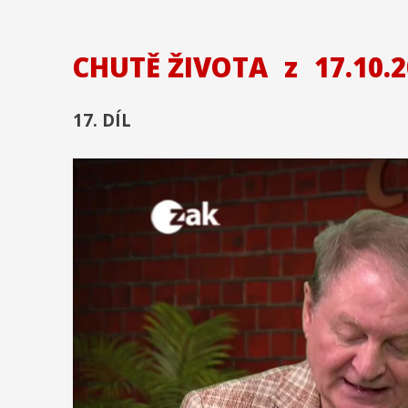
CHUTĚ ŽIVOTA
z
17.10.
17. DÍL