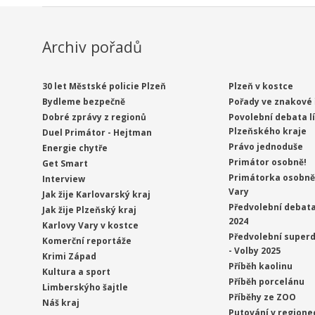
Archiv pořadů
30 let Městské policie Plzeň
Plzeň v kostce
Bydleme bezpečně
Pořady ve znakové 
Dobré zprávy z regionů
Povolební debata l
Plzeňského kraje
Duel Primátor - Hejtman
Právo jednoduše
Energie chytře
Primátor osobně!
Get Smart
Primátorka osobně 
Interview
Vary
Jak žije Karlovarský kraj
Předvolební debata
Jak žije Plzeňský kraj
2024
Karlovy Vary v kostce
Předvolební superd
Komerční reportáže
- Volby 2025
Krimi Západ
Příběh kaolinu
Kultura a sport
Příběh porcelánu
Limberskýho šajtle
Příběhy ze ZOO
Náš kraj
Putování v regione