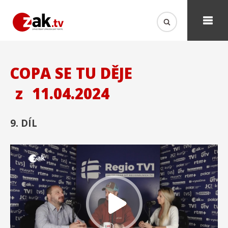
COPA SE TU DĚJE
z
11.04.2024
9. DÍL