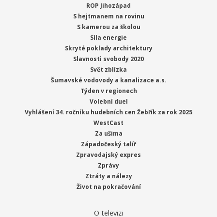
ROP Jihozápad
S hejtmanem na rovinu
S kamerou za školou
Síla energie
Skryté poklady architektury
Slavnosti svobody 2020
Svět zblízka
Šumavské vodovody a kanalizace a.s.
Týden v regionech
Volební duel
Vyhlášení 34. ročníku hudebních cen Žebřík za rok 2025
WestCast
Za ušima
Západočeský talíř
Zpravodajský expres
Zprávy
Ztráty a nálezy
Život na pokračování
O televizi