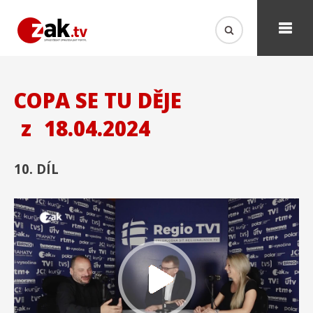
COPA SE TU DĚJE
z
18.04.2024
10. DÍL