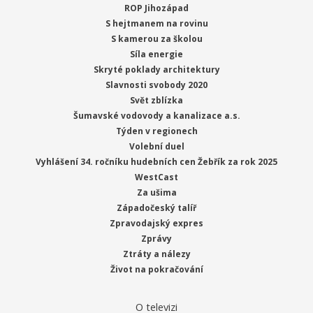
ROP Jihozápad
S hejtmanem na rovinu
S kamerou za školou
Síla energie
Skryté poklady architektury
Slavnosti svobody 2020
Svět zblízka
Šumavské vodovody a kanalizace a.s.
Týden v regionech
Volební duel
Vyhlášení 34. ročníku hudebních cen Žebřík za rok 2025
WestCast
Za ušima
Západočeský talíř
Zpravodajský expres
Zprávy
Ztráty a nálezy
Život na pokračování
O televizi