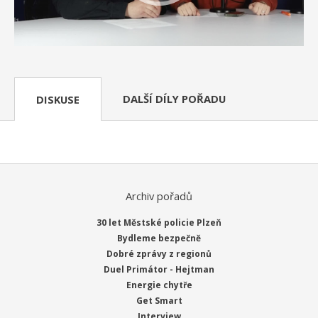
DALŠÍ DÍLY POŘADU
DISKUSE
Archiv pořadů
30 let Městské policie Plzeň
Bydleme bezpečně
Dobré zprávy z regionů
Duel Primátor - Hejtman
Energie chytře
Get Smart
Interview