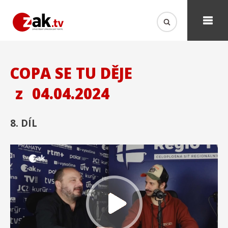
COPA SE TU DĚJE
z
04.04.2024
8. DÍL