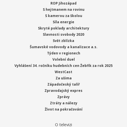
ROP Jihozápad
S hejtmanem na rovinu
S kamerou za školou
Síla energie
Skryté poklady architektury
Slavnosti svobody 2020
Svět zblízka
Šumavské vodovody a kanalizace a.s.
Týden v regionech
Volební duel
Vyhlášení 34. ročníku hudebních cen Žebřík za rok 2025
WestCast
Za ušima
Západočeský talíř
Zpravodajský expres
Zprávy
Ztráty a nálezy
Život na pokračování
O televizi