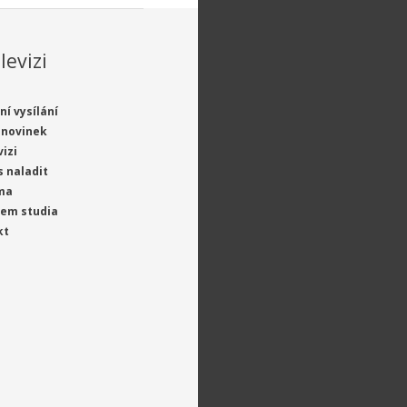
levizi
ní vysílání
 novinek
vizi
s naladit
ma
jem studia
kt