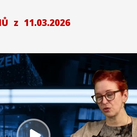
NŮ
z
11.03.2026