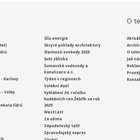
O te
Síla energie
Aktuál
řeči
Skryté poklady architektury
Archiv
ídrů
Slavnosti svobody 2020
O tele
Svět zblízka
Jak ná
Šumavské vodovody a
Rekla
kanalizace a.s.
Proná
- Karlovy
Týden v regionech
Konta
Volební duel
 - Volby
Vyhlášení 34. ročníku
hudebních cen Žebřík za rok
ebata lídrů
2025
WestCast
Za ušima
Západočeský talíř
Zpravodajský expres
ch
Zprávy