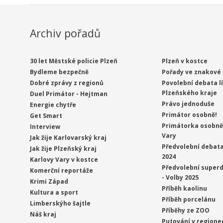
Archiv pořadů
30 let Městské policie Plzeň
Plzeň v kostce
Bydleme bezpečně
Pořady ve znakové 
Dobré zprávy z regionů
Povolební debata l
Plzeňského kraje
Duel Primátor - Hejtman
Právo jednoduše
Energie chytře
Primátor osobně!
Get Smart
Primátorka osobně 
Interview
Vary
Jak žije Karlovarský kraj
Předvolební debata
Jak žije Plzeňský kraj
2024
Karlovy Vary v kostce
Předvolební superd
Komerční reportáže
- Volby 2025
Krimi Západ
Příběh kaolinu
Kultura a sport
Příběh porcelánu
Limberskýho šajtle
Příběhy ze ZOO
Náš kraj
Putování v regione