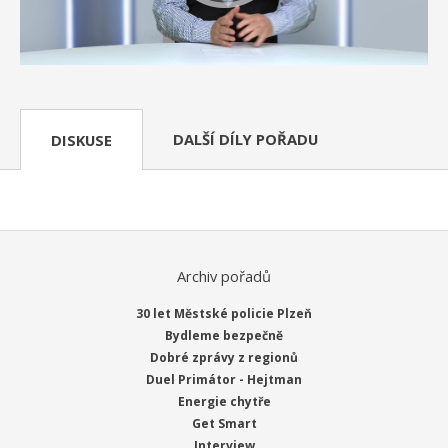
DALŠÍ DÍLY POŘADU
DISKUSE
Archiv pořadů
30 let Městské policie Plzeň
Bydleme bezpečně
Dobré zprávy z regionů
Duel Primátor - Hejtman
Energie chytře
Get Smart
Interview