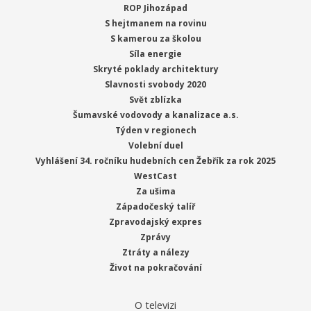
ROP Jihozápad
S hejtmanem na rovinu
S kamerou za školou
Síla energie
Skryté poklady architektury
Slavnosti svobody 2020
Svět zblízka
Šumavské vodovody a kanalizace a.s.
Týden v regionech
Volební duel
Vyhlášení 34. ročníku hudebních cen Žebřík za rok 2025
WestCast
Za ušima
Západočeský talíř
Zpravodajský expres
Zprávy
Ztráty a nálezy
Život na pokračování
O televizi