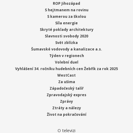
ROP Jihozápad
S hejtmanem na rovinu
S kamerou za školou
Síla energie
Skryté poklady architektury
Slavnosti svobody 2020
Svět zblízka
Šumavské vodovody a kanalizace a.s.
Týden v regionech
Volební duel
Vyhlášení 34. ročníku hudebních cen Žebřík za rok 2025
WestCast
Za ušima
Západočeský talíř
Zpravodajský expres
Zprávy
Ztráty a nálezy
Život na pokračování
O televizi