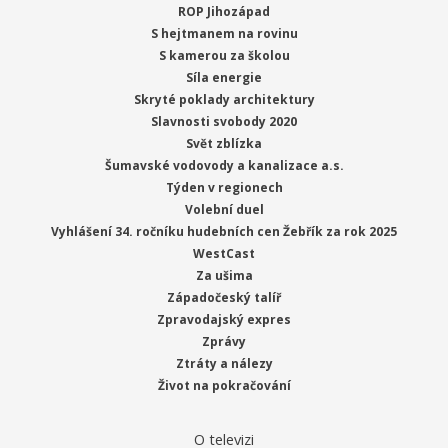
ROP Jihozápad
S hejtmanem na rovinu
S kamerou za školou
Síla energie
Skryté poklady architektury
Slavnosti svobody 2020
Svět zblízka
Šumavské vodovody a kanalizace a.s.
Týden v regionech
Volební duel
Vyhlášení 34. ročníku hudebních cen Žebřík za rok 2025
WestCast
Za ušima
Západočeský talíř
Zpravodajský expres
Zprávy
Ztráty a nálezy
Život na pokračování
O televizi