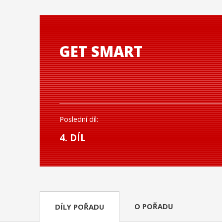
GET SMART
Poslední díl:
4. DÍL
O POŘADU
DÍLY POŘADU