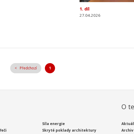
1. díl
27.04.2026
Předchozí
1
O te
Síla energie
Aktuál
řeči
Skryté poklady architektury
Archiv