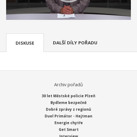
DALŠÍ DÍLY POŘADU
DISKUSE
Archiv pořadů
30 let Městské policie Plzeň
Bydleme bezpečně
Dobré zprávy z regionů
Duel Primátor - Hejtman
Energie chytře
Get Smart
Interview