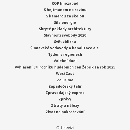
ROP Jihozápad
S hejtmanem na rovinu
S kamerou za školou
Síla energie
Skryté poklady architektury
Slavnosti svobody 2020
Svět zblízka
Šumavské vodovody a kanalizace a.s.
Týden v regionech
Volební duel
Vyhlášení 34. ročníku hudebních cen Žebřík za rok 2025
WestCast
Za ušima
Západočeský talíř
Zpravodajský expres
Zprávy
Ztráty a nálezy
Život na pokračování
O televizi