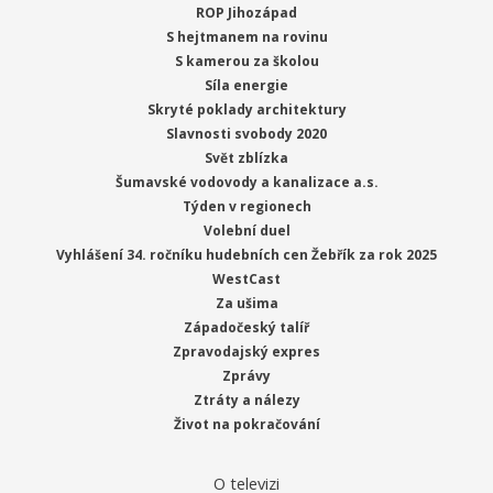
ROP Jihozápad
S hejtmanem na rovinu
S kamerou za školou
Síla energie
Skryté poklady architektury
Slavnosti svobody 2020
Svět zblízka
Šumavské vodovody a kanalizace a.s.
Týden v regionech
Volební duel
Vyhlášení 34. ročníku hudebních cen Žebřík za rok 2025
WestCast
Za ušima
Západočeský talíř
Zpravodajský expres
Zprávy
Ztráty a nálezy
Život na pokračování
O televizi