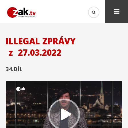
ILLEGAL ZPRÁVY
z
27.03.2022
34.DÍL