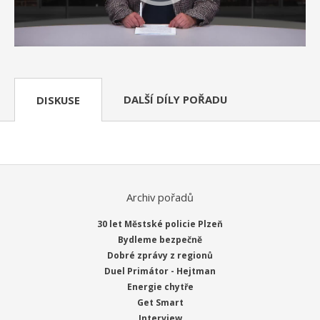
DALŠÍ DÍLY POŘADU
DISKUSE
Archiv pořadů
30 let Městské policie Plzeň
Bydleme bezpečně
Dobré zprávy z regionů
Duel Primátor - Hejtman
Energie chytře
Get Smart
Interview