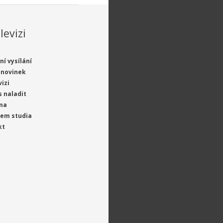
levizi
ní vysílání
 novinek
vizi
s naladit
ma
jem studia
kt