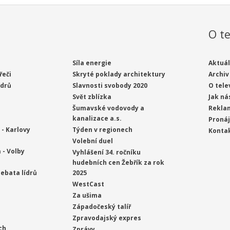
O te
Síla energie
Aktuál
řeči
Skryté poklady architektury
Archiv
ídrů
Slavnosti svobody 2020
O tele
Svět zblízka
Jak ná
Šumavské vodovody a
Rekla
kanalizace a.s.
Proná
- Karlovy
Týden v regionech
Konta
Volební duel
 - Volby
Vyhlášení 34. ročníku
hudebních cen Žebřík za rok
ebata lídrů
2025
WestCast
Za ušima
Západočeský talíř
Zpravodajský expres
ch
Zprávy