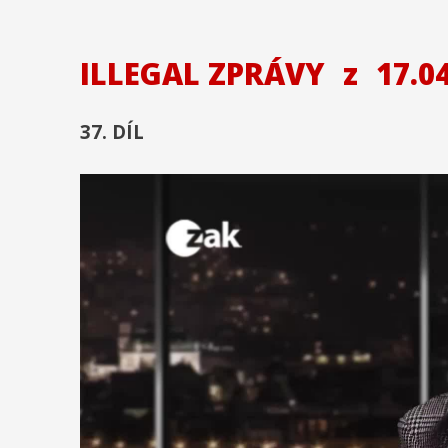
ILLEGAL ZPRÁVY
z
17.04
37. DÍL