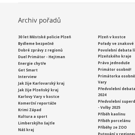
Archiv pořadů
30 let Městské policie Plzeň
Plzeň v kostce
Bydleme bezpečně
Pořady ve znakové 
Dobré zprávy z regionů
Povolební debata l
Plzeňského kraje
Duel Primátor - Hejtman
Právo jednoduše
Energie chytře
Primátor osobně!
Get Smart
Primátorka osobně 
Interview
Vary
Jak žije Karlovarský kraj
Předvolební debata
Jak žije Plzeňský kraj
2024
Karlovy Vary v kostce
Předvolební superd
Komerční reportáže
- Volby 2025
Krimi Západ
Příběh kaolinu
Kultura a sport
Příběh porcelánu
Limberskýho šajtle
Příběhy ze ZOO
Náš kraj
Putování v regione