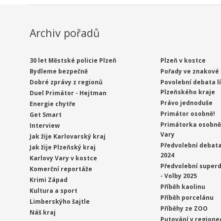
Archiv pořadů
30 let Městské policie Plzeň
Plzeň v kostce
Bydleme bezpečně
Pořady ve znakové 
Dobré zprávy z regionů
Povolební debata l
Plzeňského kraje
Duel Primátor - Hejtman
Právo jednoduše
Energie chytře
Primátor osobně!
Get Smart
Primátorka osobně 
Interview
Vary
Jak žije Karlovarský kraj
Předvolební debata
Jak žije Plzeňský kraj
2024
Karlovy Vary v kostce
Předvolební superd
Komerční reportáže
- Volby 2025
Krimi Západ
Příběh kaolinu
Kultura a sport
Příběh porcelánu
Limberskýho šajtle
Příběhy ze ZOO
Náš kraj
Putování v regione