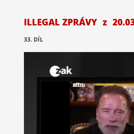
ILLEGAL ZPRÁVY
z
20.03
33. DÍL