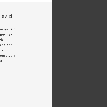
levizi
ní vysílání
 novinek
vizi
s naladit
ma
jem studia
kt