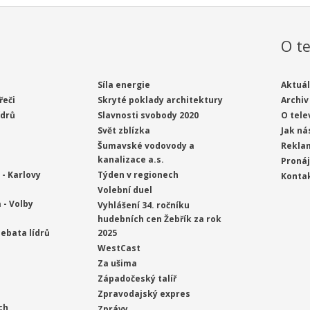
O te
Síla energie
Aktuál
řeči
Skryté poklady architektury
Archiv
ídrů
Slavnosti svobody 2020
O tele
Svět zblízka
Jak ná
Šumavské vodovody a
Rekla
kanalizace a.s.
Proná
- Karlovy
Týden v regionech
Konta
Volební duel
 - Volby
Vyhlášení 34. ročníku
hudebních cen Žebřík za rok
ebata lídrů
2025
WestCast
Za ušima
Západočeský talíř
Zpravodajský expres
ch
Zprávy