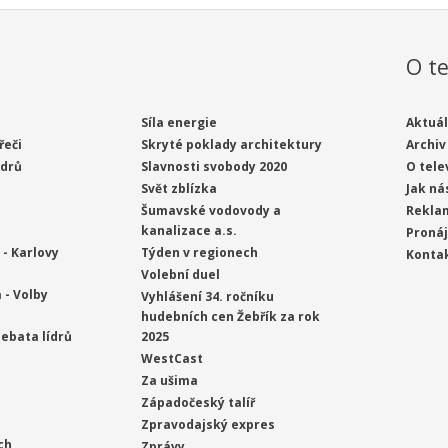
O te
Síla energie
Aktuál
řeči
Skryté poklady architektury
Archiv
ídrů
Slavnosti svobody 2020
O tele
Svět zblízka
Jak ná
Šumavské vodovody a
Rekla
kanalizace a.s.
Proná
- Karlovy
Týden v regionech
Konta
Volební duel
 - Volby
Vyhlášení 34. ročníku
hudebních cen Žebřík za rok
ebata lídrů
2025
WestCast
Za ušima
Západočeský talíř
Zpravodajský expres
ch
Zprávy