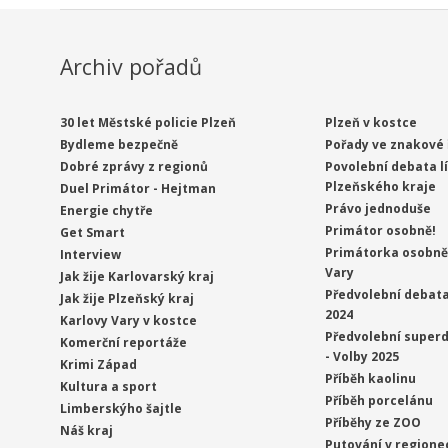
Archiv pořadů
30 let Městské policie Plzeň
Plzeň v kostce
Bydleme bezpečně
Pořady ve znakové 
Dobré zprávy z regionů
Povolební debata l
Plzeňského kraje
Duel Primátor - Hejtman
Právo jednoduše
Energie chytře
Primátor osobně!
Get Smart
Primátorka osobně 
Interview
Vary
Jak žije Karlovarský kraj
Předvolební debata
Jak žije Plzeňský kraj
2024
Karlovy Vary v kostce
Předvolební superd
Komerční reportáže
- Volby 2025
Krimi Západ
Příběh kaolinu
Kultura a sport
Příběh porcelánu
Limberskýho šajtle
Příběhy ze ZOO
Náš kraj
Putování v regione