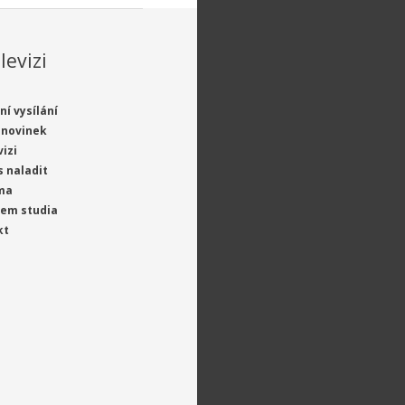
levizi
ní vysílání
 novinek
vizi
s naladit
ma
jem studia
kt