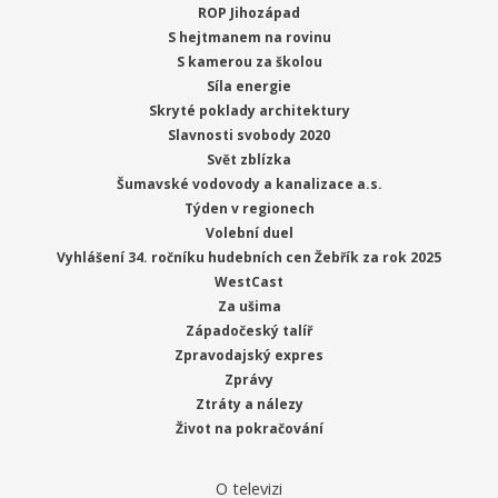
ROP Jihozápad
S hejtmanem na rovinu
S kamerou za školou
Síla energie
Skryté poklady architektury
Slavnosti svobody 2020
Svět zblízka
Šumavské vodovody a kanalizace a.s.
Týden v regionech
Volební duel
Vyhlášení 34. ročníku hudebních cen Žebřík za rok 2025
WestCast
Za ušima
Západočeský talíř
Zpravodajský expres
Zprávy
Ztráty a nálezy
Život na pokračování
O televizi