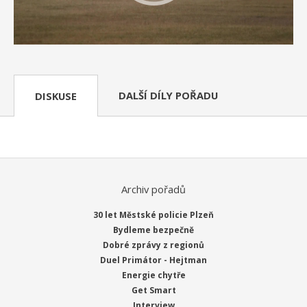
DALŠÍ DÍLY POŘADU
DISKUSE
Archiv pořadů
30 let Městské policie Plzeň
Bydleme bezpečně
Dobré zprávy z regionů
Duel Primátor - Hejtman
Energie chytře
Get Smart
Interview