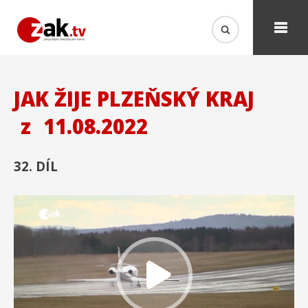
JAK ŽIJE PLZEŇSKÝ KRAJ
z
11.08.2022
32. DÍL