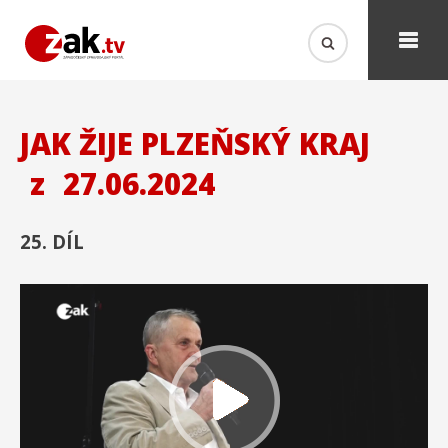
JAK ŽIJE PLZEŇSKÝ KRAJ
z
27.06.2024
25. DÍL