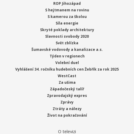
ROP Jihozápad
S hejtmanem na rovinu
S kamerou za školou
Síla energie
Skryté poklady architektury
Slavnosti svobody 2020
Svět zblízka
Šumavské vodovody a kanalizace a.s.
Týden v regionech
Volební duel
Vyhlášení 34. ročníku hudebních cen Žebřík za rok 2025
WestCast
Za ušima
Západočeský talíř
Zpravodajský expres
Zprávy
Ztráty a nálezy
Život na pokračování
O televizi