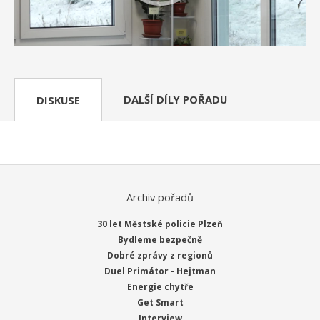
DALŠÍ DÍLY POŘADU
DISKUSE
Archiv pořadů
30 let Městské policie Plzeň
Bydleme bezpečně
Dobré zprávy z regionů
Duel Primátor - Hejtman
Energie chytře
Get Smart
Interview