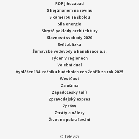
ROP Jihozápad
S hejtmanem na rovinu
S kamerou za školou
Síla energie
Skryté poklady architektury
Slavnosti svobody 2020
Svět zblízka
Šumavské vodovody a kanalizace a.s.
Týden v regionech
Volební duel
Vyhlášení 34. ročníku hudebních cen Žebřík za rok 2025
WestCast
Za ušima
Západočeský talíř
Zpravodajský expres
Zprávy
Ztráty a nálezy
Život na pokračování
O televizi