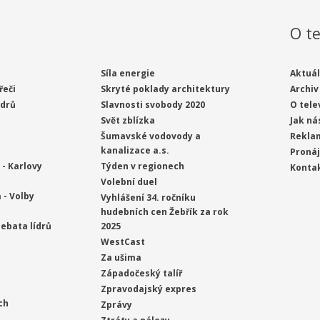
O te
Síla energie
Aktuál
řeči
Skryté poklady architektury
Archiv
ídrů
Slavnosti svobody 2020
O tele
Svět zblízka
Jak ná
Šumavské vodovody a
Rekla
kanalizace a.s.
Proná
- Karlovy
Týden v regionech
Konta
Volební duel
 - Volby
Vyhlášení 34. ročníku
hudebních cen Žebřík za rok
ebata lídrů
2025
WestCast
Za ušima
Západočeský talíř
Zpravodajský expres
ch
Zprávy