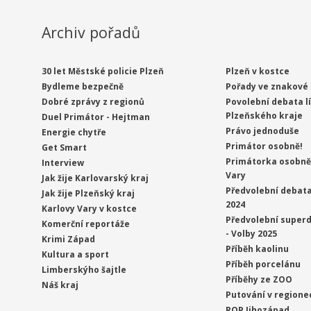
Archiv pořadů
30 let Městské policie Plzeň
Plzeň v kostce
Bydleme bezpečně
Pořady ve znakové 
Dobré zprávy z regionů
Povolební debata l
Plzeňského kraje
Duel Primátor - Hejtman
Právo jednoduše
Energie chytře
Primátor osobně!
Get Smart
Primátorka osobně 
Interview
Vary
Jak žije Karlovarský kraj
Předvolební debata
Jak žije Plzeňský kraj
2024
Karlovy Vary v kostce
Předvolební superd
Komerční reportáže
- Volby 2025
Krimi Západ
Příběh kaolinu
Kultura a sport
Příběh porcelánu
Limberskýho šajtle
Příběhy ze ZOO
Náš kraj
Putování v regione
ROP Jihozápad