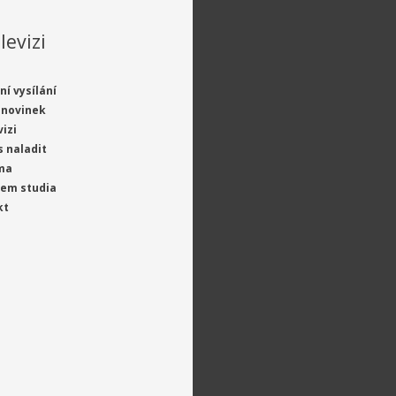
levizi
ní vysílání
 novinek
vizi
s naladit
ma
jem studia
kt