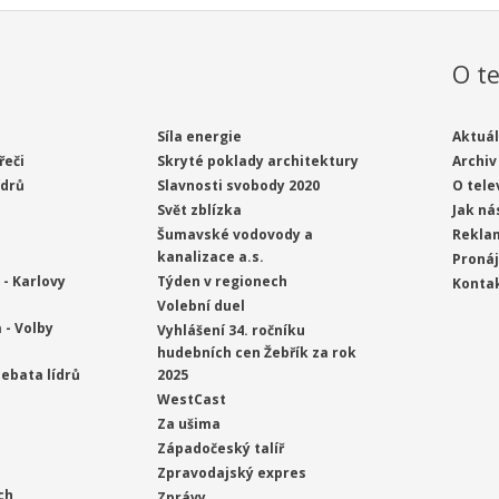
O te
Síla energie
Aktuál
řeči
Skryté poklady architektury
Archiv
ídrů
Slavnosti svobody 2020
O tele
Svět zblízka
Jak ná
Šumavské vodovody a
Rekla
kanalizace a.s.
Proná
- Karlovy
Týden v regionech
Konta
Volební duel
 - Volby
Vyhlášení 34. ročníku
hudebních cen Žebřík za rok
ebata lídrů
2025
WestCast
Za ušima
Západočeský talíř
Zpravodajský expres
ch
Zprávy