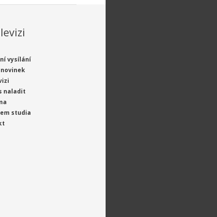
levizi
ní vysílání
 novinek
vizi
s naladit
ma
jem studia
kt