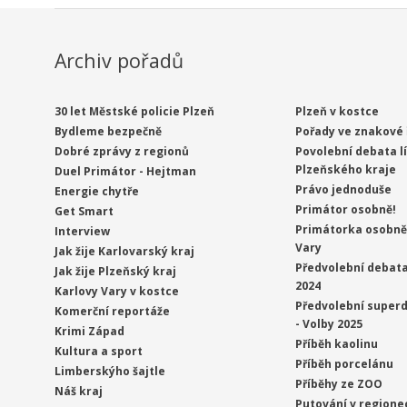
Archiv pořadů
30 let Městské policie Plzeň
Plzeň v kostce
Bydleme bezpečně
Pořady ve znakové 
Dobré zprávy z regionů
Povolební debata l
Plzeňského kraje
Duel Primátor - Hejtman
Právo jednoduše
Energie chytře
Primátor osobně!
Get Smart
Primátorka osobně 
Interview
Vary
Jak žije Karlovarský kraj
Předvolební debata
Jak žije Plzeňský kraj
2024
Karlovy Vary v kostce
Předvolební superd
Komerční reportáže
- Volby 2025
Krimi Západ
Příběh kaolinu
Kultura a sport
Příběh porcelánu
Limberskýho šajtle
Příběhy ze ZOO
Náš kraj
Putování v regione