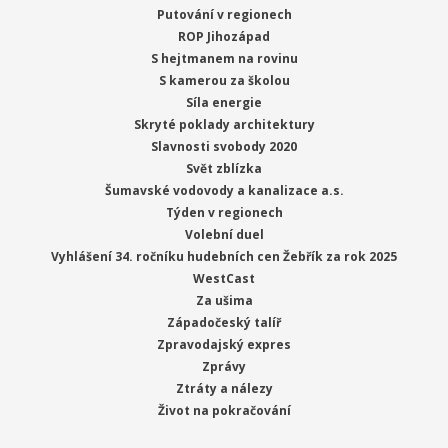
Putování v regionech
ROP Jihozápad
S hejtmanem na rovinu
S kamerou za školou
Síla energie
Skryté poklady architektury
Slavnosti svobody 2020
Svět zblízka
Šumavské vodovody a kanalizace a.s.
Týden v regionech
Volební duel
Vyhlášení 34. ročníku hudebních cen Žebřík za rok 2025
WestCast
Za ušima
Západočeský talíř
Zpravodajský expres
Zprávy
Ztráty a nálezy
Život na pokračování