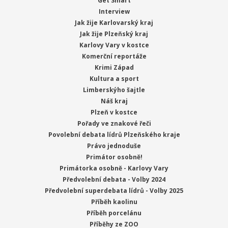
Get Smart
Interview
Jak žije Karlovarský kraj
Jak žije Plzeňský kraj
Karlovy Vary v kostce
Komerční reportáže
Krimi Západ
Kultura a sport
Limberskýho šajtle
Náš kraj
Plzeň v kostce
Pořady ve znakové řeči
Povolební debata lídrů Plzeňského kraje
Právo jednoduše
Primátor osobně!
Primátorka osobně - Karlovy Vary
Předvolební debata - Volby 2024
Předvolební superdebata lídrů - Volby 2025
Příběh kaolinu
Příběh porcelánu
Příběhy ze ZOO