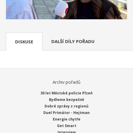
DALŠÍ DÍLY POŘADU
DISKUSE
Archiv pořadů
30 let Městské policie Plzeň
Bydleme bezpečně
Dobré zprávy z regionů
Duel Primátor - Hejtman
Energie chytře
Get Smart
Interview