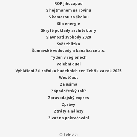
ROP Jihozápad
S hejtmanem na rovinu
S kamerou za školou
Síla energie
Skryté poklady architektury
Slavnosti svobody 2020
Svět zblízka
Šumavské vodovody a kanalizace a.s.
Týden v regionech
Volební duel
Vyhlášení 34. ročníku hudebních cen Žebřík za rok 2025
WestCast
Za ušima
Západočeský talíř
Zpravodajský expres
Zprávy
Ztráty a nálezy
Život na pokračování
O televizi