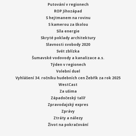
Putování v regionech
ROP Jihozápad
S hejtmanem na rovinu
S kamerou za školou
Síla energie
Skryté poklady architektury
Slavnosti svobody 2020
Svět zblízka
Šumavské vodovody a kanalizace a.s.
Týden v regionech
Volební duel
Vyhlášení 34. ročníku hudebních cen Žebřík za rok 2025
WestCast
Za ušima
Západočeský talíř
Zpravodajský expres
Zprávy
Ztráty a nálezy
Život na pokračování