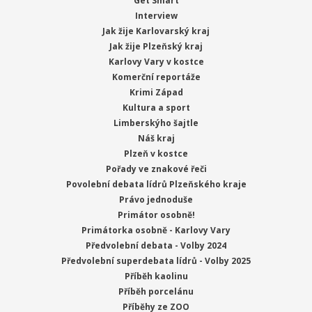
Get Smart
Interview
Jak žije Karlovarský kraj
Jak žije Plzeňský kraj
Karlovy Vary v kostce
Komerční reportáže
Krimi Západ
Kultura a sport
Limberskýho šajtle
Náš kraj
Plzeň v kostce
Pořady ve znakové řeči
Povolební debata lídrů Plzeňského kraje
Právo jednoduše
Primátor osobně!
Primátorka osobně - Karlovy Vary
Předvolební debata - Volby 2024
Předvolební superdebata lídrů - Volby 2025
Příběh kaolinu
Příběh porcelánu
Příběhy ze ZOO