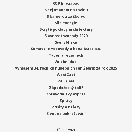
ROP Jihozápad
S hejtmanem na rovinu
S kamerou za školou
Síla energie
Skryté poklady architektury
Slavnosti svobody 2020
Svět zblízka
Šumavské vodovody a kanalizace a.s.
Týden v regionech
Volební duel
Vyhlášení 34. ročníku hudebních cen Žebřík za rok 2025
WestCast
Za ušima
Západočeský talíř
Zpravodajský expres
Zprávy
Ztráty a nálezy
Život na pokračování
O televizi