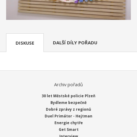
DALŠÍ DÍLY POŘADU
DISKUSE
Archiv pořadů
30 let Městské policie Plzeň
Bydleme bezpečně
Dobré zprávy z regionů
Duel Primátor - Hejtman
Energie chytře
Get Smart
Interview