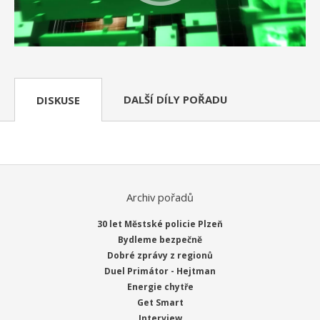
DALŠÍ DÍLY POŘADU
DISKUSE
Archiv pořadů
30 let Městské policie Plzeň
Bydleme bezpečně
Dobré zprávy z regionů
Duel Primátor - Hejtman
Energie chytře
Get Smart
Interview