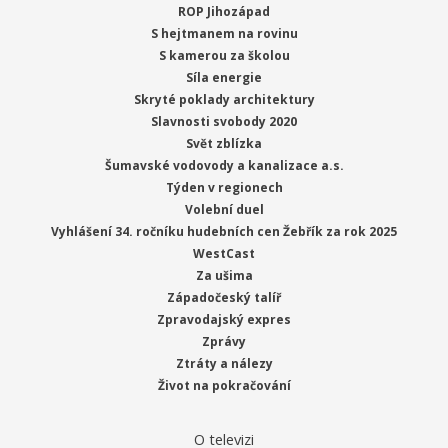
ROP Jihozápad
S hejtmanem na rovinu
S kamerou za školou
Síla energie
Skryté poklady architektury
Slavnosti svobody 2020
Svět zblízka
Šumavské vodovody a kanalizace a.s.
Týden v regionech
Volební duel
Vyhlášení 34. ročníku hudebních cen Žebřík za rok 2025
WestCast
Za ušima
Západočeský talíř
Zpravodajský expres
Zprávy
Ztráty a nálezy
Život na pokračování
O televizi