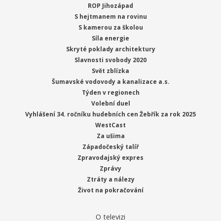
ROP Jihozápad
S hejtmanem na rovinu
S kamerou za školou
Síla energie
Skryté poklady architektury
Slavnosti svobody 2020
Svět zblízka
Šumavské vodovody a kanalizace a.s.
Týden v regionech
Volební duel
Vyhlášení 34. ročníku hudebních cen Žebřík za rok 2025
WestCast
Za ušima
Západočeský talíř
Zpravodajský expres
Zprávy
Ztráty a nálezy
Život na pokračování
O televizi