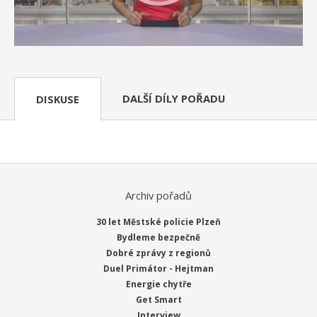
DALŠÍ DÍLY POŘADU
DISKUSE
Archiv pořadů
30 let Městské policie Plzeň
Bydleme bezpečně
Dobré zprávy z regionů
Duel Primátor - Hejtman
Energie chytře
Get Smart
Interview